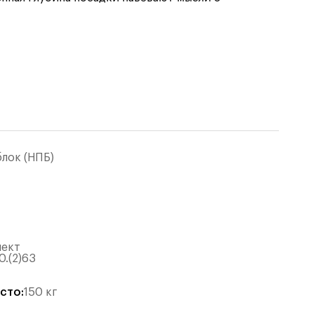
лок (НПБ)
лект
0.(2)63
есто
:
150
кг