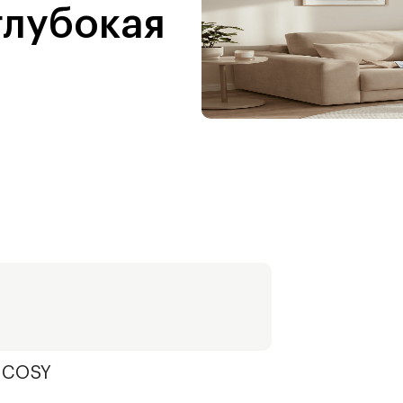
глубокая
 COSY