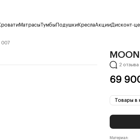
Кровати
Матрасы
Тумбы
Подушки
Кресла
Акции
Дисконт-ц
 007
MOON
2 отзыва
69 90
Товары в 
Материал: