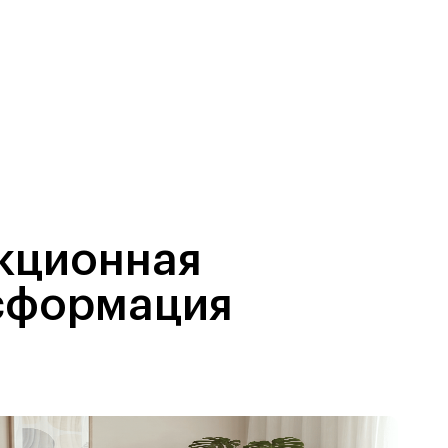
кционная
сформация