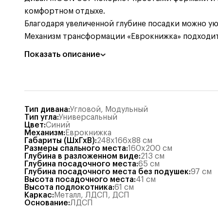
комфортном отдыхе.
Благодаря увеличенной глубине посадки можно ую
Механизм трансформации «Еврокнижка» подходит
Показать описание
Тип дивана
:
Угловой
,
Модульный
Тип угла
:
Универсальный
Цвет
:
Синий
Механизм
:
Еврокнижка
Габариты (ШхГхВ)
:
248x166x88
см
Размеры спального места
:
160x200
см
Глубина в разложенном виде
:
213
см
Глубина посадочного места
:
65
см
Глубина посадочного места без подушек
:
97
см
Высота посадочного места
:
41
см
Высота подлокотника
:
61
см
Каркас
:
Металл
,
ЛДСП
,
ДСП
Основание
:
ЛДСП