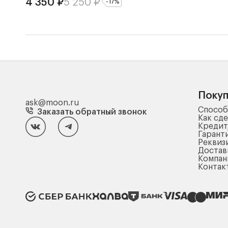
4 350
₽
5 250
₽
-
17
%
Поку
ask@moon.ru
Способ
Заказать обратный звонок
Как сде
Кредит
Гарант
Реквиз
Достав
Компа
Контак