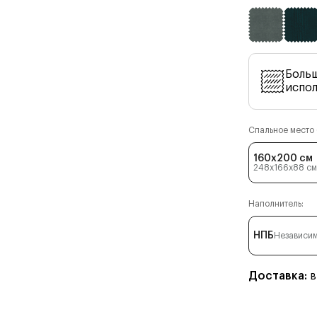
Боль
испо
Спальное место (
160x200 см
248x166x88
см
Наполнитель:
НПБ
Независим
Доставка:
в