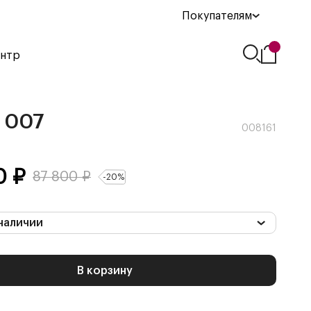
Покупателям
ентр
 007
008161
0
₽
87 800
₽
-
20
%
наличии
В корзину