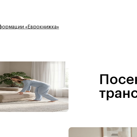
сформации «Еврокнижка»
Посе
тран