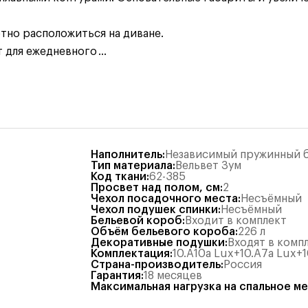
тно расположиться на диване.
 для ежедневного
...
Наполнитель
:
Независимый пружинный б
Тип материала
:
Вельвет Зум
Код ткани
:
62-385
Просвет над полом, см
:
2
Чехол посадочного места
:
Несъёмный
Чехол подушек спинки
:
Несъёмный
Бельевой короб
:
Входит в комплект
Объём бельевого короба
:
226
л
Декоративные подушки
:
Входят в комп
Комплектация
:
10.А10а Lux+10.А7а Lux+1
Страна-производитель
:
Россия
Гарантия
:
18 месяцев
Максимальная нагрузка на спальное м