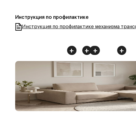
Инструкция по профилактике
Инструкция по профилактике механизма тран
+
+
+
+
+
+