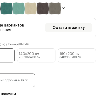
ше вариантов
Оставить заявку
лнения
см) / Размер (ШхГхВ):
140x200 см
160x200 см
288x166x88
см
348x166x88
см
ый пружинный блок
 наличии