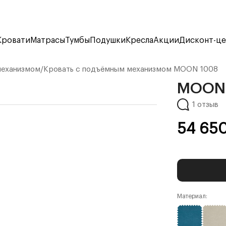
Кровати
Матрасы
Тумбы
Подушки
Кресла
Акции
Дисконт-ц
механизмом
/
Кровать с подъёмным механизмом
MOON 1008
MOON
1 отзыв
54 65
Материал: