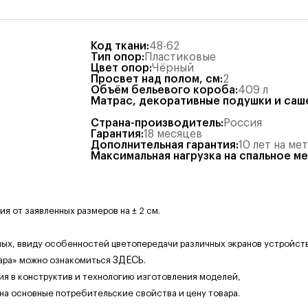
Код ткани
:
48-62
Тип опор
:
Пластиковые
Цвет опор
:
Чёрный
Просвет над полом, см
:
2
Объём бельевого короба
:
409
л
Матрас, декоративные подушки и саш
Страна-производитель
:
Россия
Гарантия
:
18 месяцев
Дополнительная гарантия
:
10 лет на ме
Максимальная нагрузка на спальное м
 от заявленных размеров на ± 2 см.
ных, ввиду особенностей цветопередачи различных экранов устройств
ара» можно ознакомиться
ЗДЕСЬ
.
ия в конструктив и технологию изготовления моделей,
 на основные потребительские свойства и цену товара.