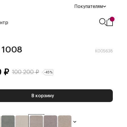
Покупателям
ентр
 1008
К005638
0
₽
100 200
₽
-
45
%
В корзину