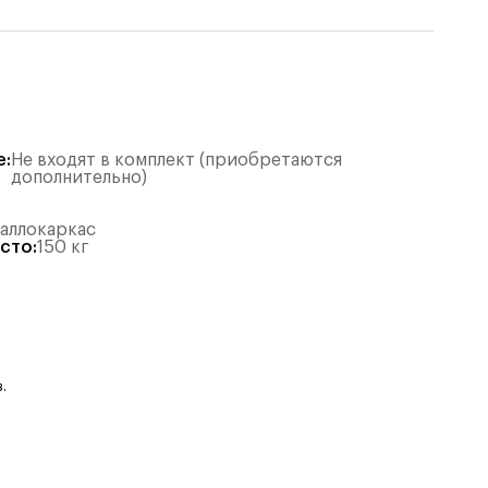
е
:
Не входят в комплект (приобретаются
дополнительно)
таллокаркас
есто
:
150
кг
.