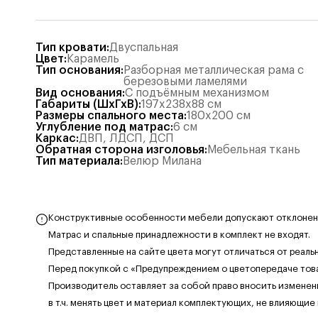
Тип кровати
:
Двуспальная
Цвет
:
Карамель
Тип основания
:
Разборная металлическая рама с
березовыми ламелями
Вид основания
:
С подъёмным механизмом
Габариты (ШхГхВ)
:
197x238x88
см
Размеры спального места
:
180x200
см
Углубление под матрас
:
6
см
Каркас
:
ДВП
,
ЛДСП
,
ДСП
Обратная сторона изголовья
:
Мебельная ткань
Тип материала
:
Велюр Милана
Конструктивные особенности мебели допускают отклонения
Матрас и спальные принадлежности в комплект не входят.
Представленные на сайте цвета могут отличаться от реаль
Перед покупкой с «Предупреждением о цветопередаче тов
Производитель оставляет за собой право вносить изменен
в т.ч. менять цвет и материал комплектующих, не влияющие