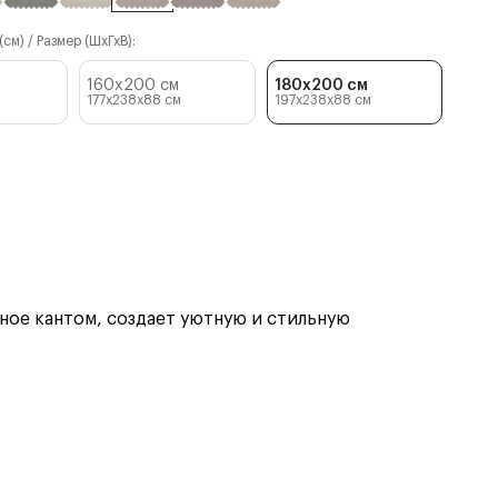
см) / Размер (ШхГхВ):
160x200 см
180x200 см
177x238x88
см
197x238x88
см
ное кантом, создает уютную и стильную