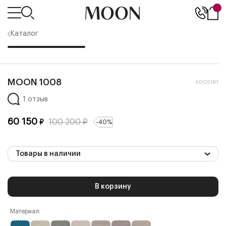
Каталог
MOON 1008
К005187
1 отзыв
60 150
100 200
₽
₽
-
40
%
Товары в наличии
В корзину
Материал: