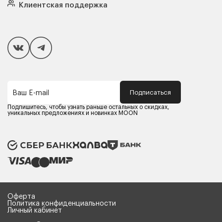
Подушки
Клиентская поддержка
Чехлы и наматрасники
Покупателям
Способы оплаты
Как сделать покупку
Кредит/Рассрочка
Гарантия и сервис
Доставка
Подписаться
Ваш E-mail
Компания MOON
Контакты
Подпишитесь, чтобы узнать раньше остальных о скидках,
Оферта
уникальных предложениях и новинках MOON
Политика конфиденциальности
Партнерам
Реквизиты
Карьера в MOON
Оферта
Политика конфиденциальности
Личный кабинет