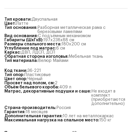
Тип кровати
:
Двуспальная
Цвет
:
Латте
Тип основания
:
Разборная металлическая рама с
березовыми ламелями
Вид основания
:
С подъёмным механизмом
Габариты (ШхГхВ)
:
197x238x88
см
Размеры спального места
:
180x200
см
Углубление под матрас
:
6
см
Каркас
:
ДВП
,
ЛДСП
,
ДСП
Обратная сторона изголовья
:
Мебельная ткань
Тип материала
:
Велюр Майами
Код ткани
:
36-221
Тип опор
:
Пластиковые
Цвет опор
:
Чёрный
Просвет над полом, см
:
2
Объём бельевого короба
:
409
л
Матрас, декоративные подушки и саше
:
Не входят в
комплект
(приобретаются
дополнительно)
Страна-производитель
:
Россия
Гарантия
:
18 месяцев
Дополнительная гарантия
:
10 лет на металлокаркас
Максимальная нагрузка на спальное место
:
150
кг