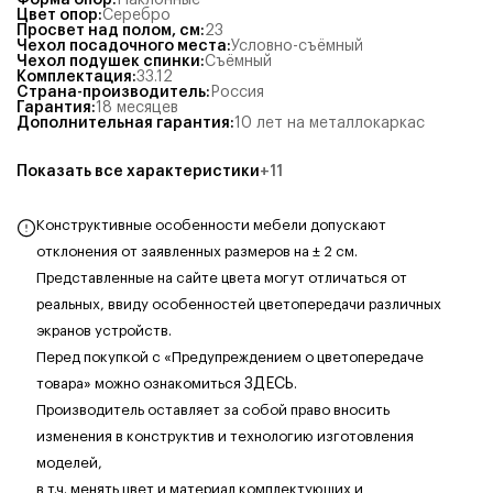
Форма опор
:
Наклонные
Цвет опор
:
Серебро
Просвет над полом, см
:
23
Чехол посадочного места
:
Условно-съёмный
Чехол подушек спинки
:
Съёмный
Комплектация
:
33.12
Страна-производитель
:
Россия
Гарантия
:
18 месяцев
Дополнительная гарантия
:
10 лет на металлокаркас
Показать все характеристики
+
11
Конструктивные особенности мебели допускают
отклонения от заявленных размеров на ± 2 см.
Представленные на сайте цвета могут отличаться от
реальных, ввиду особенностей цветопередачи различных
экранов устройств.
Перед покупкой с «Предупреждением о цветопередаче
товара» можно ознакомиться
ЗДЕСЬ
.
Производитель оставляет за собой право вносить
изменения в конструктив и технологию изготовления
моделей,
в т.ч. менять цвет и материал комплектующих
и