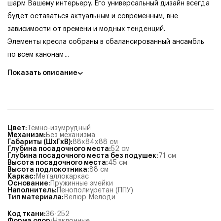
шарм Вашему интерьеру. Его универсальный дизайн всегда
будет оставаться актуальным и современным, вне
зависимости от времени и модных тенденций.
Элементы кресла собраны в сбалансированный ансамбль
по всем канонам
...
Показать описание
Цвет
:
Тёмно-изумрудный
Механизм
:
Без механизма
Габариты (ШхГхВ)
:
88x84x88
см
Глубина посадочного места
:
52
см
Глубина посадочного места без подушек
:
71
см
Высота посадочного места
:
45
см
Высота подлокотника
:
88
см
Каркас
:
Металлокаркас
Основание
:
Пружинные змейки
Наполнитель
:
Пенополиуретан (ППУ)
Тип материала
:
Велюр Мелоди
Код ткани
:
36-252