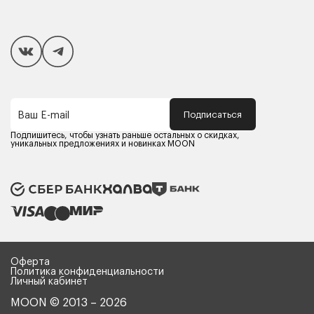
Покупателям
Способы оплаты
Как сделать покупку
Кредит/Рассрочка
Гарантия и сервис
Доставка
Подписаться
Ваш E-mail
Компания MOON
Контакты
Подпишитесь, чтобы узнать раньше остальных о скидках,
Оферта
уникальных предложениях и новинках MOON
Политика конфиденциальности
Партнерам
Реквизиты
Карьера в MOON
Оферта
Политика конфиденциальности
Личный кабинет
MOON © 2013 – 2026