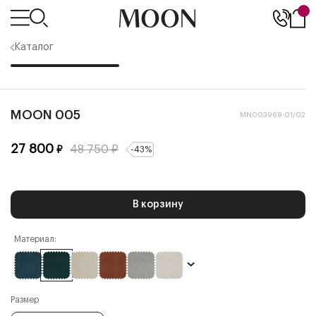
Каталог
MOON 005
MN003968-01/02
27 800
48 750
₽
₽
-
43
%
В корзину
Материал:
Размер