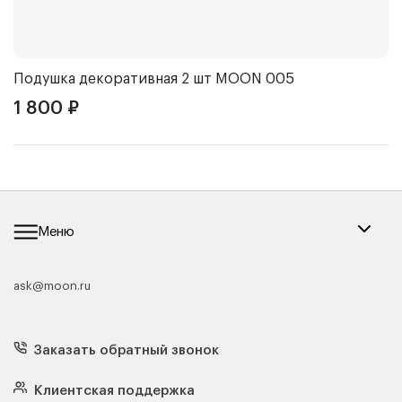
Подушка декоративная 2 шт
MOON 005
1 800
₽
Меню
ask@moon.ru
Каталог мебели
Диваны
Кресла
Заказать обратный звонок
Матрасы
Кровати
Подушки
Клиентская поддержка
Чехлы и наматрасники