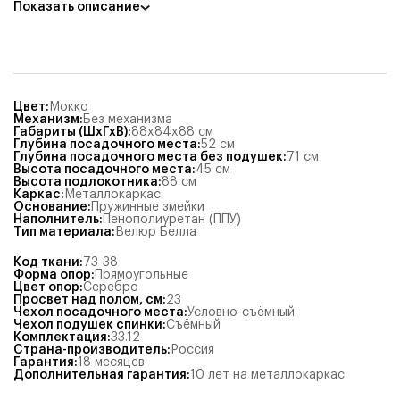
Показать описание
Цвет
:
Мокко
Механизм
:
Без механизма
Габариты (ШхГхВ)
:
88x84x88
см
Глубина посадочного места
:
52
см
Глубина посадочного места без подушек
:
71
см
Высота посадочного места
:
45
см
Высота подлокотника
:
88
см
Каркас
:
Металлокаркас
Основание
:
Пружинные змейки
Наполнитель
:
Пенополиуретан (ППУ)
Тип материала
:
Велюр Белла
Код ткани
:
73-38
Форма опор
:
Прямоугольные
Цвет опор
:
Серебро
Просвет над полом, см
:
23
Чехол посадочного места
:
Условно-съёмный
Чехол подушек спинки
:
Съёмный
Комплектация
:
33.12
Страна-производитель
:
Россия
Гарантия
:
18 месяцев
Дополнительная гарантия
:
10 лет на металлокаркас