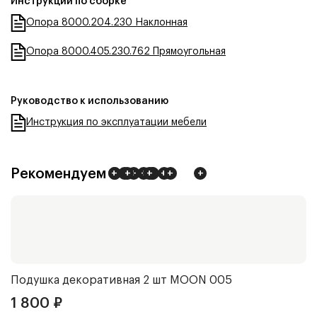
Инструкции по сборке
Опора 8000.204.230 Наклонная
Опора 8000.405.230.762 Прямоугольная
Руководство к использованию
Инструкция по эксплуатации мебели
Рекомендуем
+
+
+
+
+
+
+
+
+
+
+
+
Подушка декоративная 2 шт
MOON 005
1 800
₽