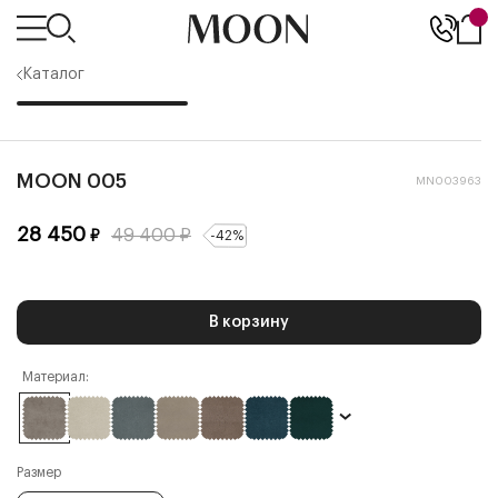
Каталог
MOON 005
MN003963
28 450
49 400
₽
₽
-
42
%
В корзину
Материал:
Размер