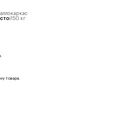
таллокаркас
есто
:
150
кг
.
ну товара.