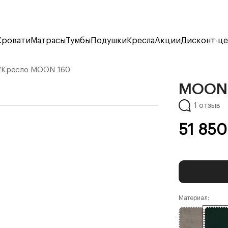
Кровати
Матрасы
Тумбы
Подушки
Кресла
Акции
Дисконт-ц
/
Кресло
MOON 160
MOON
1 отзыв
51 850
Материал: