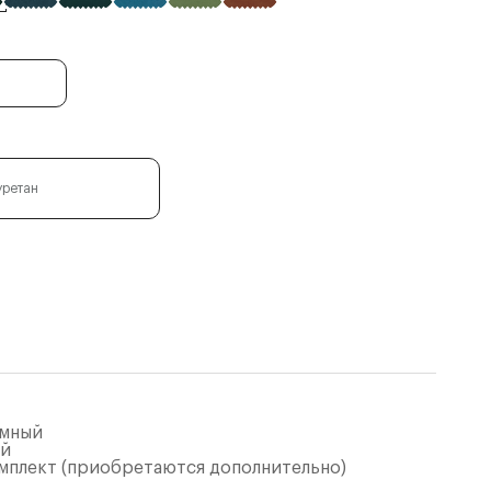
уретан
ёмный
ый
омплект (приобретаются дополнительно)