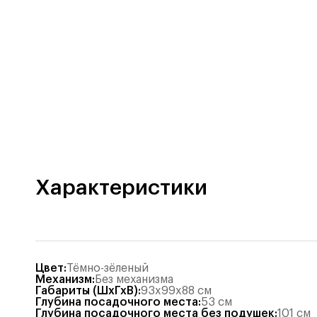
Характеристики
Цвет
:
Тёмно-зёленый
Механизм
:
Без механизма
Габариты (ШхГхВ)
:
93x99x88
см
Глубина посадочного места
:
53
см
Глубина посадочного места без подушек
:
101
см