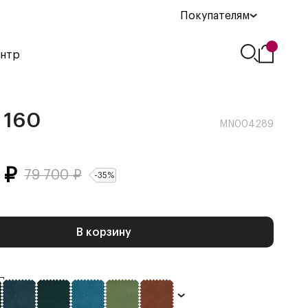
Покупателям
ентр
 160
MN004289
₽
79 700
₽
-
35
%
В корзину