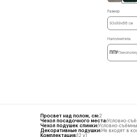
Размер
93x99x88
см
Наполнитель:
ППУ
Пенополи
Просвет над полом, см
:
2
Чехол посадочного места
:
Условно-съ
Чехол подушек спинки
:
Условно-съёмн
Декоративные подушки
:
Не входят в к
Комплектация
:
12 v1