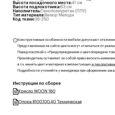
Высота посадочного места
:
41
см
Высота подлокотника
:
63
см
Наполнитель
:
Пенополиуретан (ППУ)
Тип материала
:
Велюр Мелоди
Код ткани
:
36-250
Конструктивные особенности мебели допускают отклонения
Представленные на сайте цвета могут отличаться от реаль
Перед покупкой с «Предупреждением о цветопередаче тов
Производитель оставляет за собой право вносить изменен
в т.ч. менять цвет и материал комплектующих
и декоративн
Подробности уточняйте у менеджера при оформлении зака
Инструкции по сборке
Кресло MOON 160
Опора 8100.100.40 Техническая