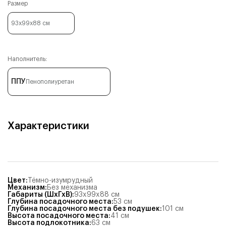
Размер
93x99x88
см
Наполнитель:
ППУ
Пенополиуретан
Характеристики
Цвет
:
Тёмно-изумрудный
Механизм
:
Без механизма
Габариты (ШхГхВ)
:
93x99x88
см
Глубина посадочного места
:
53
см
Глубина посадочного места без подушек
:
101
см
Высота посадочного места
:
41
см
Высота подлокотника
:
63
см