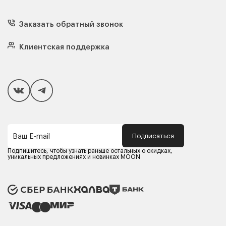
Диваны
Кресла
Заказать обратный звонок
Матрасы
Кровати
Подушки
Клиентская поддержка
Чехлы и наматрасники
Покупателям
Способы оплаты
Как сделать покупку
Кредит/Рассрочка
Гарантия и сервис
Доставка
Подписаться
Ваш E-mail
Компания MOON
Контакты
Подпишитесь, чтобы узнать раньше остальных о скидках,
Оферта
уникальных предложениях и новинках MOON
Политика конфиденциальности
Партнерам
Реквизиты
Карьера в MOON