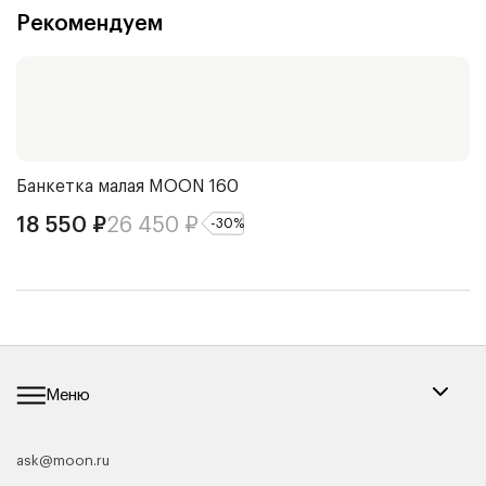
Рекомендуем
Банкетка малая
MOON 160
Д
18 550
₽
26 450
₽
1
-
30
%
Меню
ask@moon.ru
Каталог мебели