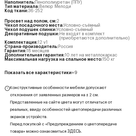
Наполнитель
:
Пенополиуретан (ППУ)
Тип материала
:
Велюр Мелоди
Код ткани
:
36-252
Просвет над полом, см
:
2
Чехол посадочного места
:
Условно-съёмный
Чехол подушек спинки
:
Условно-съёмный
Декоративные подушки
:
Не входят в комплект
(приобретаются дополнительно)
Комплектация
:
12 v1
Страна-производитель
:
Россия
Гарантия
:
18 месяцев
Дополнительная гарантия
:
10 лет на металлокаркас
Максимальная нагрузка на спальное место
:
150
кг
Показать все характеристики
+
9
Конструктивные особенности мебели допускают
отклонения от заявленных размеров на ± 2 см.
Представленные на сайте цвета могут отличаться от
реальных, ввиду особенностей цветопередачи различных
экранов устройств.
Перед покупкой с «Предупреждением о цветопередаче
товара» можно ознакомиться
ЗДЕСЬ
.