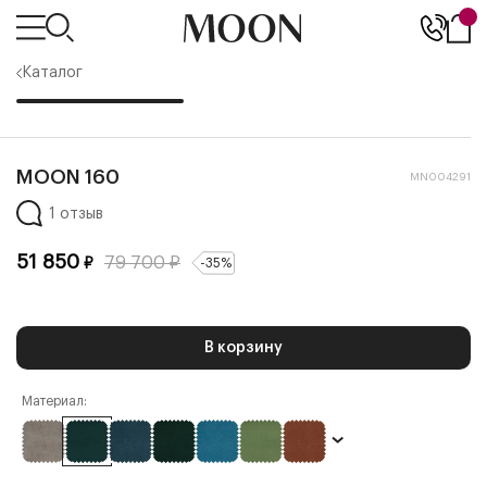
Каталог
MOON 160
MN004291
1 отзыв
51 850
79 700
₽
₽
-
35
%
В корзину
Материал: