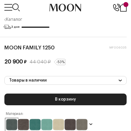
Каталог
3 дня
MOON FAMILY 1250
MF006035
20 900
44 040
₽
₽
-
53
%
Товары в наличии
В корзину
Материал: