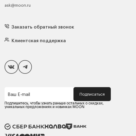
ask@moon.ru
Каталог мебели
Диваны
Кресла
Заказать обратный звонок
Матрасы
Кровати
Подушки
Клиентская поддержка
Чехлы и наматрасники
Покупателям
Способы оплаты
Как сделать покупку
Кредит/Рассрочка
Гарантия и сервис
Доставка
Подписаться
Ваш E-mail
Компания MOON
Контакты
Подпишитесь, чтобы узнать раньше остальных о скидках,
Оферта
уникальных предложениях и новинках MOON
Политика конфиденциальности
Партнерам
Реквизиты
Карьера в MOON