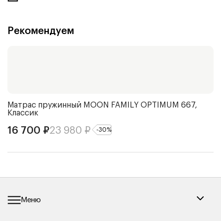
Рекомендуем
Матрас пружинный
MOON FAMILY OPTIMUM 667,
Ч
Классик
2
16 700
₽
23 980
₽
-
30
%
Меню