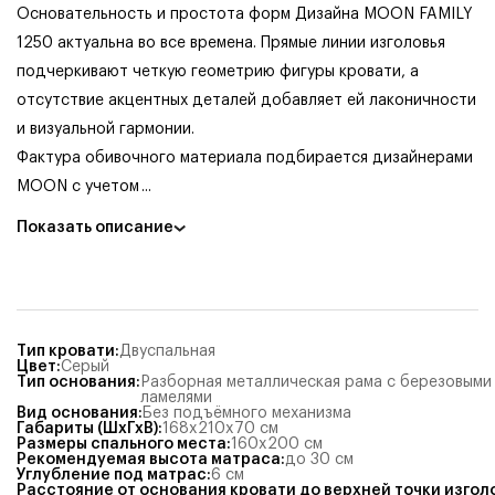
Основательность и простота форм Дизайна MOON FAMILY
1250 актуальна во все времена. Прямые линии изголовья
подчеркивают четкую геометрию фигуры кровати, а
отсутствие акцентных деталей добавляет ей лаконичности
и визуальной гармонии.
Фактура обивочного материала подбирается дизайнерами
MOON с учетом
...
Показать описание
Тип кровати
:
Двуспальная
Цвет
:
Серый
Тип основания
:
Разборная металлическая рама с березовыми
ламелями
Вид основания
:
Без подъёмного механизма
Габариты (ШхГхВ)
:
168x210x70
см
Размеры спального места
:
160x200
см
Рекомендуемая высота матраса
:
до 30 см
Углубление под матрас
:
6
см
Расстояние от основания кровати до верхней точки изгол