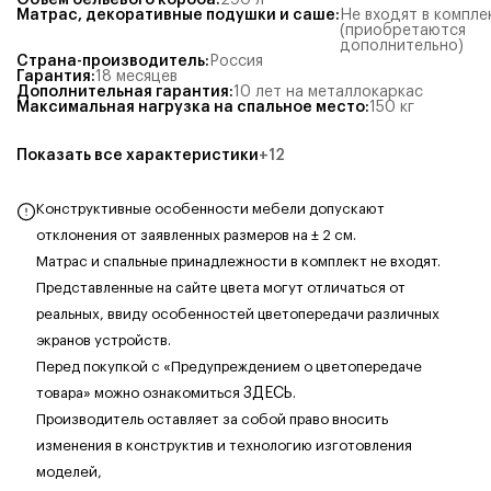
Объём бельевого короба
:
290
л
Матрас, декоративные подушки и саше
:
Не входят в компле
(приобретаются
дополнительно)
Страна-производитель
:
Россия
Гарантия
:
18 месяцев
Дополнительная гарантия
:
10 лет на металлокаркас
Максимальная нагрузка на спальное место
:
150
кг
Показать все характеристики
+
12
Конструктивные особенности мебели допускают
отклонения от заявленных размеров на ± 2 см.
Матрас и спальные принадлежности в комплект не входят.
Представленные на сайте цвета могут отличаться от
реальных, ввиду особенностей цветопередачи различных
экранов устройств.
Перед покупкой с «Предупреждением о цветопередаче
товара» можно ознакомиться
ЗДЕСЬ
.
Производитель оставляет за собой право вносить
изменения в конструктив и технологию изготовления
моделей,