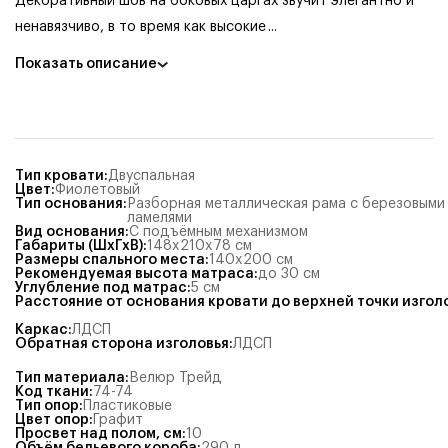
Декоративный шов на боковых царгах звучит элегантно и
ненавязчиво, в то время как высокие
...
Показать описание
Тип кровати
:
Двуспальная
Цвет
:
Фиолетовый
Тип основания
:
Разборная металлическая рама с березовыми
ламелями
Вид основания
:
С подъёмным механизмом
Габариты (ШхГхВ)
:
148x210x78
см
Размеры спального места
:
140x200
см
Рекомендуемая высота матраса
:
до 30 см
Углубление под матрас
:
5
см
Расстояние от основания кровати до верхней точки изгол
Каркас
:
ЛДСП
Обратная сторона изголовья
:
ЛДСП
Тип материала
:
Велюр Трейд
Код ткани
:
74-74
Тип опор
:
Пластиковые
Цвет опор
:
Графит
Просвет над полом, см
:
10