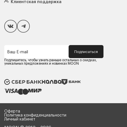
Клиентская поддержка
Чехлы и наматрасники
Покупателям
Способы оплаты
Как сделать покупку
Кредит/Рассрочка
Гарантия и сервис
Доставка
Подписаться
Ваш E-mail
Компания MOON
Контакты
Подпишитесь, чтобы узнать раньше остальных о скидках,
Оферта
уникальных предложениях и новинках MOON
Политика конфиденциальности
Партнерам
Реквизиты
Карьера в MOON
Оферта
Политика конфиденциальности
Личный кабинет