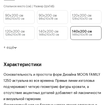
Спальное место (см) / Размер (ШхГхВ):
90x200 см
90x200 см
120x200 см
98x210x70
см
98x210x78
см
128x210x70
см
120x200 см
140x200 см
140x200 см
128x210x78
см
148x210x70
см
148x210x78
см
+ ещё
Характеристики
Основательность и простота форм Дизайна MOON FAMILY
1250 актуальна во все времена. Прямые линии изголовья
подчеркивают четкую геометрию фигуры кровати, а
отсутствие акцентных деталей добавляет ей лаконичности
и визуальной гармонии.