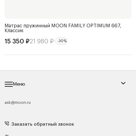
Матрас пружинный
MOON FAMILY OPTIMUM 667,
Ч
Классик
2
15 350
₽
21 980
₽
-
30
%
Меню
ask@moon.ru
Каталог мебели
Диваны
Кресла
Заказать обратный звонок
Матрасы
Кровати
Подушки