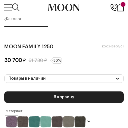
Каталог
MOON FAMILY 1250
К003461-01/01
30 700
61 730
₽
₽
-
50
%
Товары в наличии
В корзину
Материал: