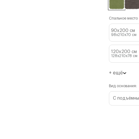
Спальное место (
90x200 см
98x210x70
см
120x200 см
128x210x78
см
+ ещё
Вид основания:
С подъёмны