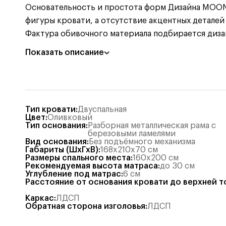
Основательность и простота форм Дизайна MOON 
фигуры кровати, а отсутствие акцентных деталей
Фактура обивочного материала подбирается диз
Показать описание
Тип кровати
:
Двуспальная
Цвет
:
Оливковый
Тип основания
:
Разборная металлическая рама с
березовыми ламелями
Вид основания
:
Без подъёмного механизма
Габариты (ШхГхВ)
:
168x210x70
см
Размеры спального места
:
160x200
см
Рекомендуемая высота матраса
:
до 30 см
Углубление под матрас
:
6
см
Расстояние от основания кровати до верхней т
Каркас
:
ЛДСП
Обратная сторона изголовья
:
ЛДСП