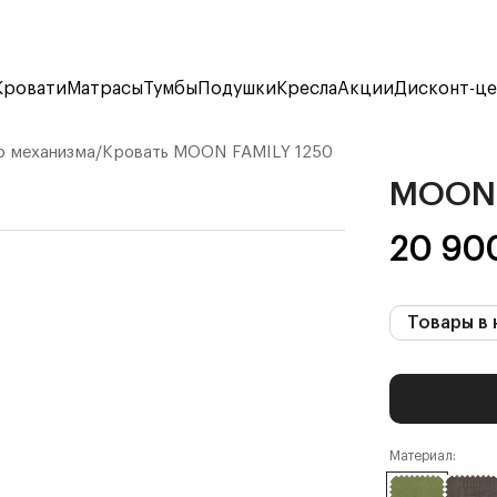
Кровати
Матрасы
Тумбы
Подушки
Кресла
Акции
Дисконт-ц
о механизма
/
Кровать
MOON FAMILY 1250
MOON 
20 90
Товары в 
Материал: