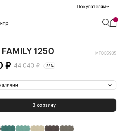
Покупателям
ентр
FAMILY 1250
MF005935
0
₽
44 040
₽
-
53
%
наличии
В корзину