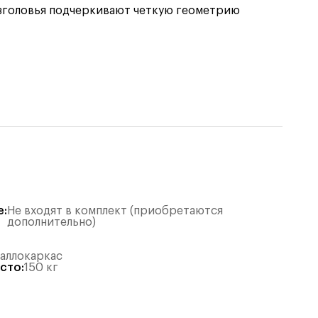
изголовья подчеркивают четкую геометрию
е
:
Не входят в комплект (приобретаются
дополнительно)
таллокаркас
есто
:
150
кг