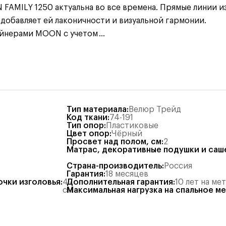
FAMILY 1250 актуальна во все времена. Прямые линии 
 добавляет ей лаконичности и визуальной гармонии.
айнерами MOON с учетом
...
Тип материала
:
Велюр Трейд
Код ткани
:
74-191
Тип опор
:
Пластиковые
Цвет опор
:
Чёрный
Просвет над полом, см
:
2
Матрас, декоративные подушки и саш
Страна-производитель
:
Россия
Гарантия
:
18 месяцев
очки изголовья
:
47
Дополнительная гарантия
:
10 лет на ме
см
Максимальная нагрузка на спальное м