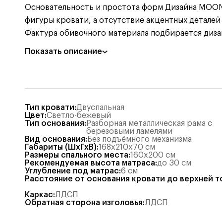
Основательность и простота форм Дизайна MOON 
фигуры кровати, а отсутствие акцентных деталей
Фактура обивочного материала подбирается диз
Показать описание
Тип кровати
:
Двуспальная
Цвет
:
Светло-бежевый
Тип основания
:
Разборная металлическая рама с
березовыми ламелями
Вид основания
:
Без подъёмного механизма
Габариты (ШхГхВ)
:
168x210x70
см
Размеры спального места
:
160x200
см
Рекомендуемая высота матраса
:
до 30 см
Углубление под матрас
:
6
см
Расстояние от основания кровати до верхней т
Каркас
:
ЛДСП
Обратная сторона изголовья
:
ЛДСП