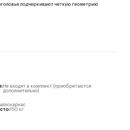
изголовья подчеркивают четкую геометрию
е
:
Не входят в комплект (приобретаются
дополнительно)
таллокаркас
есто
:
150
кг