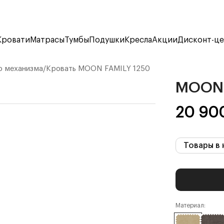
Кровати
Матрасы
Тумбы
Подушки
Кресла
Акции
Дисконт-ц
о механизма
/
Кровать
MOON FAMILY 1250
MOON 
20 90
Товары в 
Материал: