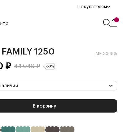
Покупателям
ентр
FAMILY 1250
MF005965
0
₽
44 040
₽
-
53
%
наличии
В корзину