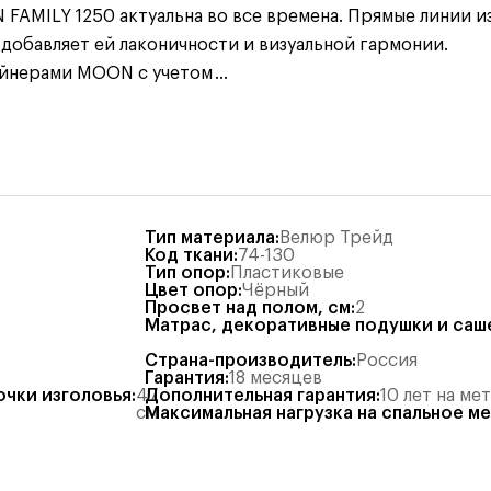
FAMILY 1250 актуальна во все времена. Прямые линии 
 добавляет ей лаконичности и визуальной гармонии.
айнерами MOON с учетом
...
Тип материала
:
Велюр Трейд
Код ткани
:
74-130
Тип опор
:
Пластиковые
Цвет опор
:
Чёрный
Просвет над полом, см
:
2
Матрас, декоративные подушки и саш
Страна-производитель
:
Россия
Гарантия
:
18 месяцев
очки изголовья
:
47
Дополнительная гарантия
:
10 лет на ме
см
Максимальная нагрузка на спальное м