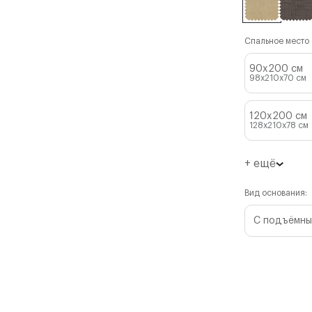
Спальное место (
90x200 см
98x210x70
см
120x200 см
128x210x78
см
+ ещё
Вид основания:
С подъёмны