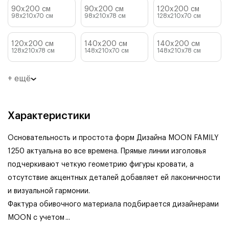
90x200 см
90x200 см
120x200 см
98x210x70
см
98x210x78
см
128x210x70
см
120x200 см
140x200 см
140x200 см
128x210x78
см
148x210x70
см
148x210x78
см
+ ещё
Характеристики
Основательность и простота форм Дизайна MOON FAMILY
1250 актуальна во все времена. Прямые линии изголовья
подчеркивают четкую геометрию фигуры кровати, а
отсутствие акцентных деталей добавляет ей лаконичности
и визуальной гармонии.
Фактура обивочного материала подбирается дизайнерами
MOON с учетом
...