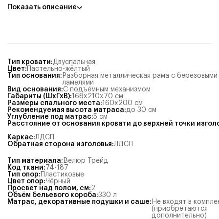
Показать описание
Тип кровати
:
Двуспальная
Цвет
:
Пастельно-жёлтый
Тип основания
:
Разборная металлическая рама с березовыми
ламелями
Вид основания
:
С подъёмным механизмом
Габариты (ШхГхВ)
:
168x210x70
см
Размеры спального места
:
160x200
см
Рекомендуемая высота матраса
:
до 30 см
Углубление под матрас
:
5
см
Расстояние от основания кровати до верхней точки изгол
Каркас
:
ЛДСП
Обратная сторона изголовья
:
ЛДСП
Тип материала
:
Велюр Трейд
Код ткани
:
74-187
Тип опор
:
Пластиковые
Цвет опор
:
Чёрный
Просвет над полом, см
:
2
Объём бельевого короба
:
330
л
Матрас, декоративные подушки и саше
:
Не входят в компле
(приобретаются
дополнительно)