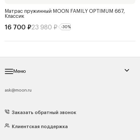
Матрас пружинный
MOON FAMILY OPTIMUM 667,
Ч
Классик
2
16 700
₽
23 980
₽
-
30
%
Меню
ask@moon.ru
Каталог мебели
Диваны
Кресла
Заказать обратный звонок
Матрасы
Кровати
Подушки
Клиентская поддержка
Чехлы и наматрасники