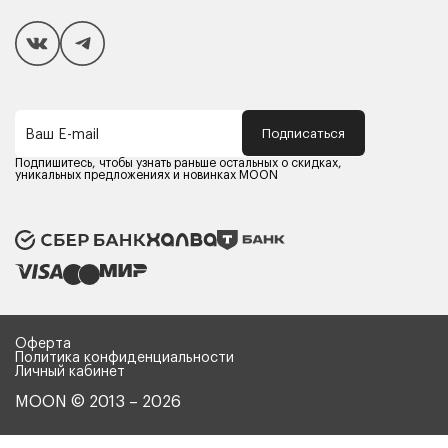
Покупателям
Способы оплаты
Как сделать покупку
Кредит/Рассрочка
Гарантия и сервис
Доставка
Подписаться
Ваш E-mail
Компания MOON
Контакты
Подпишитесь, чтобы узнать раньше остальных о скидках,
Оферта
уникальных предложениях и новинках MOON
Политика конфиденциальности
Партнерам
Реквизиты
Карьера в MOON
Оферта
Политика конфиденциальности
Личный кабинет
MOON © 2013 – 2026