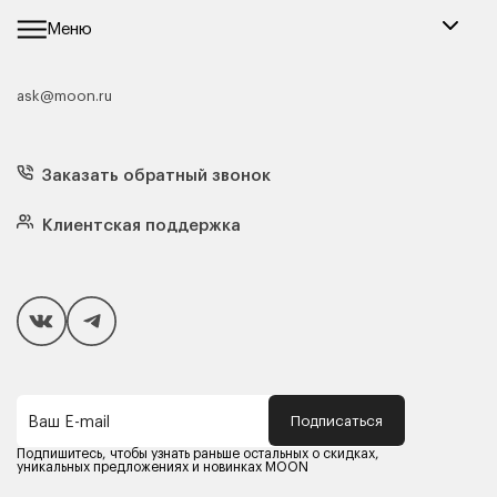
Меню
ask@moon.ru
Каталог мебели
Диваны
Кресла
Заказать обратный звонок
Матрасы
Кровати
Подушки
Клиентская поддержка
Чехлы и наматрасники
Покупателям
Способы оплаты
Как сделать покупку
Кредит/Рассрочка
Гарантия и сервис
Доставка
Подписаться
Ваш E-mail
Компания MOON
Контакты
Подпишитесь, чтобы узнать раньше остальных о скидках,
Оферта
уникальных предложениях и новинках MOON
Политика конфиденциальности
Партнерам