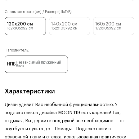
Спальное место (см) / Размер (ШхГхВ):
120x200 см
140x200 см
160x200 см
132x105x92
см
152x105x92
см
172x105x92
см
Наполнитель:
Независимый пружинный
НПБ
блок
Характеристики
Диван удивит Вас необычной функциональностью. У
подлокотников дизайна MOON 119 есть карманы! Так,
отдыхая, Вы держите под рукой все необходимое — от
ноутбука и пульта до… Помады!
Подлокотники в
обивочной ткани и стежка, использованная практически