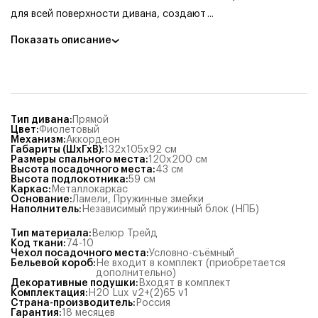
для всей поверхности дивана, создают
...
Показать описание
Тип дивана
:
Прямой
Цвет
:
Фиолетовый
Механизм
:
Аккордеон
Габариты (ШхГхВ)
:
132x105x92
см
Размеры спального места
:
120x200
см
Высота посадочного места
:
43
см
Высота подлокотника
:
59
см
Каркас
:
Металлокаркас
Основание
:
Ламели
,
Пружинные змейки
Наполнитель
:
Независимый пружинный блок (НПБ)
Тип материала
:
Велюр Трейд
Код ткани
:
74-10
Чехол посадочного места
:
Условно-съёмный
Бельевой короб
:
Не входит в комплект (приобретается
дополнительно)
Декоративные подушки
:
Входят в комплект
Комплектация
:
Н20 Lux v2+(2)65 v1
Страна-производитель
:
Россия
Гарантия
:
18 месяцев