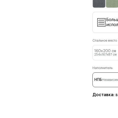
Боль
испо
Спальное место (
160x200 см
254x167x87
см
Наполнитель:
НПБ
Независим
Доставка:
в