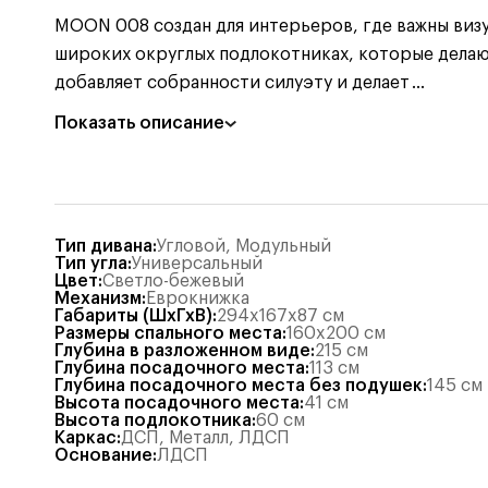
MOON 008 создан для интерьеров, где важны визу
широких округлых подлокотниках, которые делаю
добавляет собранности силуэту и делает
...
Показать описание
Тип дивана
:
Угловой
,
Модульный
Тип угла
:
Универсальный
Цвет
:
Светло-бежевый
Механизм
:
Еврокнижка
Габариты (ШхГхВ)
:
294x167x87
см
Размеры спального места
:
160x200
см
Глубина в разложенном виде
:
215
см
Глубина посадочного места
:
113
см
Глубина посадочного места без подушек
:
145
см
Высота посадочного места
:
41
см
Высота подлокотника
:
60
см
Каркас
:
ДСП, Металл
,
ЛДСП
Основание
:
ЛДСП