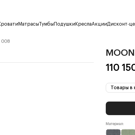
Кровати
Матрасы
Тумбы
Подушки
Кресла
Акции
Дисконт-ц
 008
MOON
110 15
Товары в 
Материал: