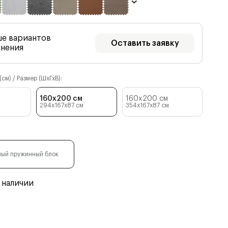
ше вариантов
Оставить заявку
лнения
см) / Размер (ШхГхВ):
160x200 см
160x200 см
294x167x87
см
354x167x87
см
ый пружинный блок
 наличии