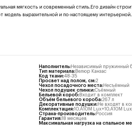
альная мягкость и современный стиль.
Его дизайн строи
т модель выразительной и по-настоящему интерьерной.
Наполнитель
:
Независимый пружинный б
Тип материала
:
Велюр Канзас
Код ткани
:
48-35
Просвет над полом, см
:
2
Чехол посадочного места
:
Несъёмный
Чехол подушек спинки
:
Съёмный
Бельевой короб
:
Входит в комплект
Объём бельевого короба
:
267
л
Декоративные подушки
:
Не входят в к
Комплектация
:
10.А10М Lux+10.А10М Lux
Страна-производитель
:
Россия
Гарантия
:
18 месяцев
Максимальная нагрузка на спальное м