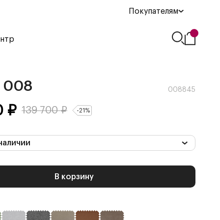
Покупателям
ентр
 008
008845
0
₽
139 700
₽
-
21
%
наличии
В корзину