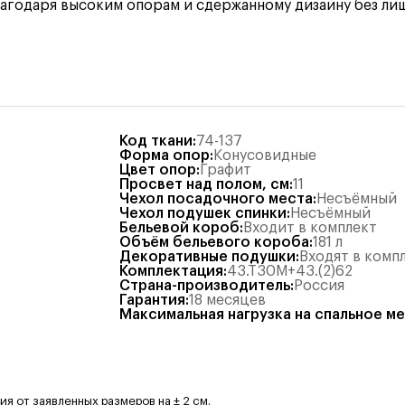
лагодаря высоким опорам и сдержанному дизайну без лиш
Код ткани
:
74-137
Форма опор
:
Конусовидные
Цвет опор
:
Графит
Просвет над полом, см
:
11
Чехол посадочного места
:
Несъёмный
Чехол подушек спинки
:
Несъёмный
Бельевой короб
:
Входит в комплект
Объём бельевого короба
:
181
л
Декоративные подушки
:
Входят в комп
Комплектация
:
43.Т30М+43.(2)62
Страна-производитель
:
Россия
Гарантия
:
18 месяцев
Максимальная нагрузка на спальное м
 от заявленных размеров на ± 2 см.