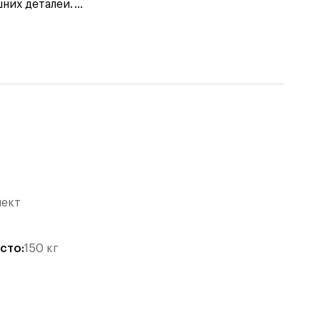
них деталей.
...
лект
есто
:
150
кг