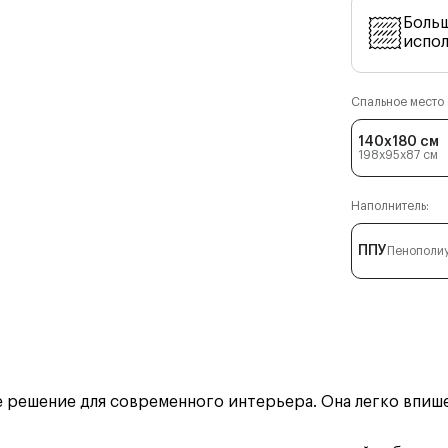
Боль
испо
Спальное место (
140x180 см
198x95x87
см
Наполнитель:
ППУ
Пенополи
решение для современного интерьера. Она легко впишет