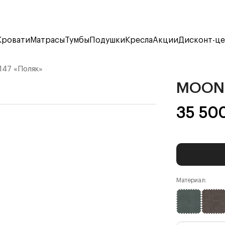
Кровати
Матрасы
Тумбы
Подушки
Кресла
Акции
Дисконт-ц
47 «Поляк»
MOON 
35 50
Материал: