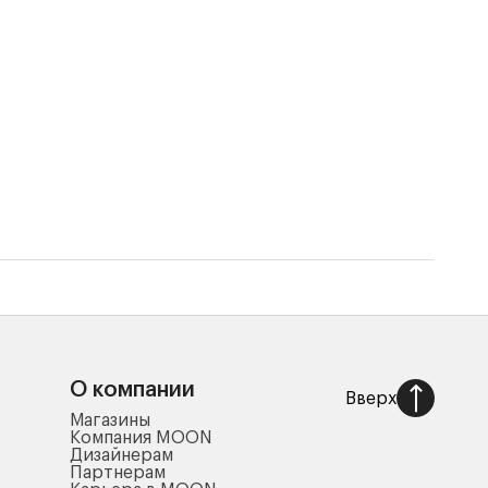
Поду
7 45
О компании
Вверх
Магазины
Компания MOON
Дизайнерам
Партнерам