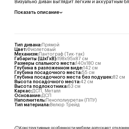
Визуально диван выглядит легким и аккуратным б
Показать описание
Тип дивана
:
Прямой
Цвет
:
Фиолетовый
Механизм
:
Пантограф (Тик-так)
Габариты (ШхГхВ)
:
198x95x87
см
Размеры спального места
:
140x180
см
Глубина в разложенном виде
:
142
см
Глубина посадочного места
:
55
см
Глубина посадочного места без подушек
:
82
см
Высота посадочного места
:
42
см
Высота подлокотника
:
63
см
Каркас
:
ДСП, Металл
Основание
:
ДСП
Наполнитель
:
Пенополиуретан (ППУ)
Тип материала
:
Велюр Трейд
Конструктивные особенности мебели допускают отклонения