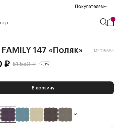
Покупателям
ентр
FAMILY 147 «Поляк»
MF015663
0
₽
51 550
₽
-
31
%
В корзину