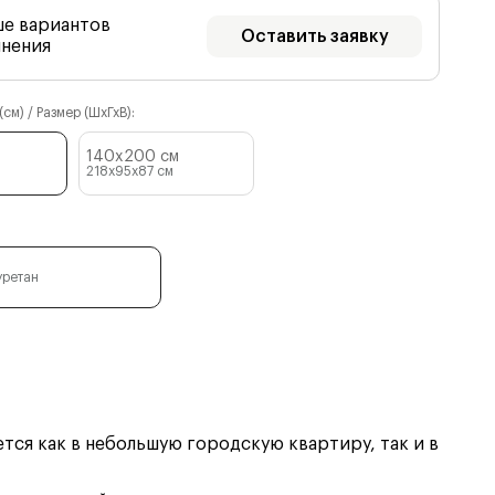
ше вариантов
Оставить заявку
лнения
см) / Размер (ШхГхВ):
140x200 см
218x95x87
см
уретан
ся как в небольшую городскую квартиру, так и в