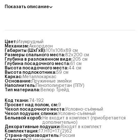
Показать описание
Цвет
:
Изумрудный
Механизм
:
Аккордеон
Габариты (ШхГхВ)
:
101x108x89
см
Размеры спального места
:
82x200
см
Глубина в разложенном виде
:
205
см
Глубина посадочного места
:
61
см
Высота посадочного места
:
44
см
Высота подлокотника
:
59
см
Каркас
:
Металлокаркас
Основание
:
Пружинные змейки
Наполнитель
:
Пенополиуретан (ППУ)
Тип материала
:
Велюр Трейд
Код ткани
:
74-192
Просвет над полом, см
:
9
Чехол посадочного места
:
Условно-съёмный
Чехол подушек спинки
:
Условно-съёмный
Бельевой короб
:
Не входит в комплект (приобретается
дополнительно)
Декоративные подушки
:
Входят в комплект
Комплектация
:
17.Н10+17.(2)62
Страна-производитель
:
Россия