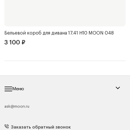
Бельевой короб для дивана 17.41 Н10
MOON 048
Н
3 100
₽
4
Меню
ask@moon.ru
Каталог мебели
Диваны
Кресла
Заказать обратный звонок
Матрасы