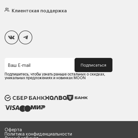
Кровати
Подушки
Клиентская поддержка
Чехлы и наматрасники
Покупателям
Способы оплаты
Как сделать покупку
Кредит/Рассрочка
Гарантия и сервис
Доставка
Подписаться
Ваш E-mail
Компания MOON
Контакты
Подпишитесь, чтобы узнать раньше остальных о скидках,
Оферта
уникальных предложениях и новинках MOON
Политика конфиденциальности
Партнерам
Реквизиты
Карьера в MOON
Оферта
Политика конфиденциальности