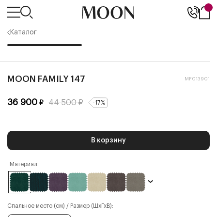
Каталог
MOON FAMILY 147
MF013901
36 900
44 500
₽
₽
-
17
%
В корзину
Материал:
Спальное место (см) / Размер (ШхГхВ):