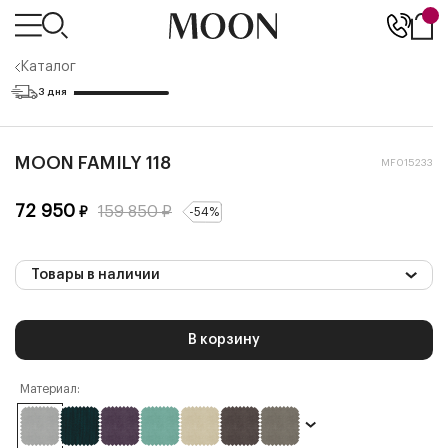
Каталог
3 дня
MOON FAMILY 118
MF015233
72 950
159 850
₽
₽
-
54
%
Товары в наличии
В корзину
Материал: