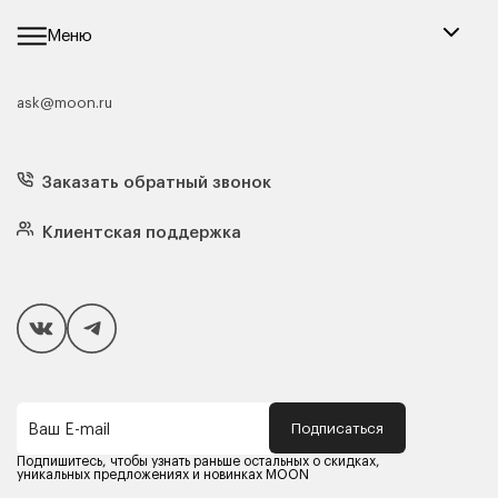
Меню
ask@moon.ru
Каталог мебели
Диваны
Кресла
Заказать обратный звонок
Матрасы
Кровати
Подушки
Клиентская поддержка
Чехлы и наматрасники
Покупателям
Способы оплаты
Как сделать покупку
Кредит/Рассрочка
Гарантия и сервис
Доставка
Подписаться
Ваш E-mail
Компания MOON
Контакты
Подпишитесь, чтобы узнать раньше остальных о скидках,
Оферта
уникальных предложениях и новинках MOON
Политика конфиденциальности