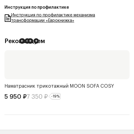
Инструкция по профилактике
Инструкция по профилактике механизма
трансформации «Еврокнижка»
Рекомендуем
+
+
+
+
+
+
Наматрасник трикотажный
MOON SOFA COSY
П
5 950
₽
7 350
₽
7
-
19
%