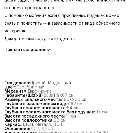
царга задает плавные линии, а мягкие узкие подлокотники
экономят пространство.
С помощью молний чехлы с приспинных подушек можно
снять и почистить — в зависимости от вида обивочного
материала.
Декоративные подушки входят в
...
Показать описание
Тип дивана
:
Прямой
,
Модульный
Цвет
:
Серебристый
Механизм
:
Еврокнижка
Габариты (ШхГхВ)
:
253x119x87
см
Размеры спального места
:
160x200
см
Глубина в разложенном виде
:
162
см
Глубина посадочного места
:
64
см
Глубина посадочного места без подушек
:
97
см
Высота посадочного места
:
41
см
Высота подлокотника
:
60
см
Каркас
:
ЛДСП, Металл
,
ДСП
Основание
:
ДСП
,
ЛДСП