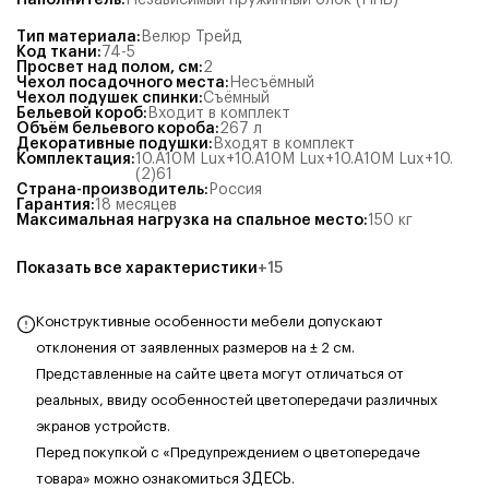
Наполнитель
:
Независимый пружинный блок (НПБ)
Тип материала
:
Велюр Трейд
Код ткани
:
74-5
Просвет над полом, см
:
2
Чехол посадочного места
:
Несъёмный
Чехол подушек спинки
:
Съёмный
Бельевой короб
:
Входит в комплект
Объём бельевого короба
:
267
л
Декоративные подушки
:
Входят в комплект
Комплектация
:
10.А10М Lux+10.А10М Lux+10.А10М Lux+10.
(2)61
Страна-производитель
:
Россия
Гарантия
:
18 месяцев
Максимальная нагрузка на спальное место
:
150
кг
Показать все характеристики
+
15
Конструктивные особенности мебели допускают
отклонения от заявленных размеров на ± 2 см.
Представленные на сайте цвета могут отличаться от
реальных, ввиду особенностей цветопередачи различных
экранов устройств.
Перед покупкой с «Предупреждением о цветопередаче
товара» можно ознакомиться
ЗДЕСЬ
.