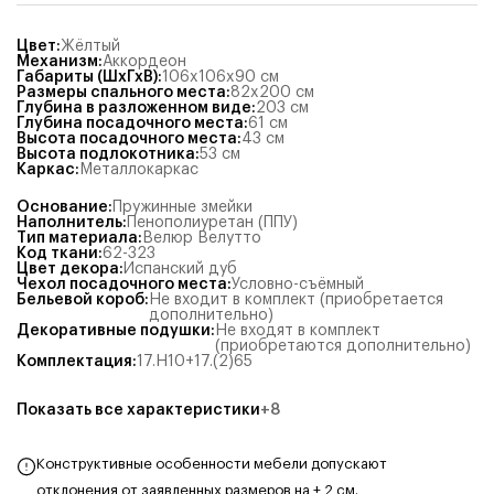
Цвет
:
Жёлтый
Механизм
:
Аккордеон
Габариты (ШхГхВ)
:
106x106x90
см
Размеры спального места
:
82x200
см
Глубина в разложенном виде
:
203
см
Глубина посадочного места
:
61
см
Высота посадочного места
:
43
см
Высота подлокотника
:
53
см
Каркас
:
Металлокаркас
Основание
:
Пружинные змейки
Наполнитель
:
Пенополиуретан (ППУ)
Тип материала
:
Велюр Велутто
Код ткани
:
62-323
Цвет декора
:
Испанский дуб
Чехол посадочного места
:
Условно-съёмный
Бельевой короб
:
Не входит в комплект (приобретается
дополнительно)
Декоративные подушки
:
Не входят в комплект
(приобретаются дополнительно)
Комплектация
:
17.Н10+17.(2)65
Показать все характеристики
+
8
Конструктивные особенности мебели допускают
отклонения от заявленных размеров на ± 2 см.