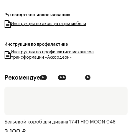
Руководство к использованию
Инструкция по эксплуатации мебели
Инструкция по профилактике
Инструкция по профилактике механизма
трансформации «Аккордеон»
Рекомендуем
+
+
+
+
+
Бельевой короб для дивана 17.41 Н10
MOON 048
Ч
3 100
₽