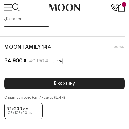
Каталог
MOON FAMILY 144
007641
34 900
40 150
₽
₽
-
13
%
В корзину
Спальное место (см) / Размер (ШхГхВ):
82x200 см
106x106x90
см