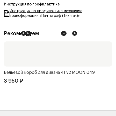
Инструкция по профилактике
Инструкция по профилактике механизма
трансформации «Пантограф (Тик-так)»
Рекомендуем
+
+
+
+
+
+
Бельевой короб для дивана 41 v2
MOON 049
Д
3 950
₽
2