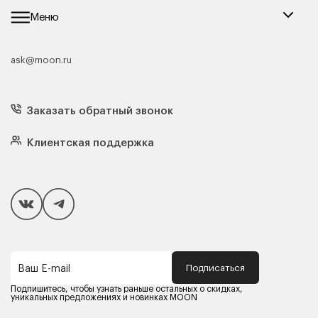
Меню
ask@moon.ru
Каталог мебели
Диваны
Кресла
Заказать обратный звонок
Матрасы
Кровати
Подушки
Клиентская поддержка
Чехлы и наматрасники
Покупателям
Способы оплаты
Как сделать покупку
Кредит/Рассрочка
Гарантия и сервис
Доставка
Подписаться
Ваш E-mail
Компания MOON
Контакты
Подпишитесь, чтобы узнать раньше остальных о скидках,
Оферта
уникальных предложениях и новинках MOON
Политика конфиденциальности
Партнерам