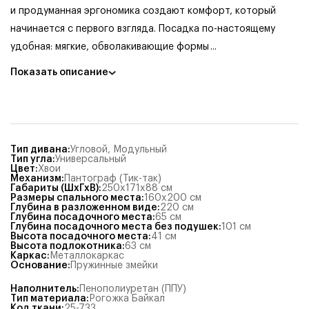
и продуманная эргономика создают комфорт, который
начинается с первого взгляда. Посадка по-настоящему
удобная: мягкие, обволакивающие формы
...
Показать описание
Тип дивана
:
Угловой
,
Модульный
Тип угла
:
Универсальный
Цвет
:
Хвои
Механизм
:
Пантограф (Тик-так)
Габариты (ШхГхВ)
:
250x171x88
см
Размеры спального места
:
160x200
см
Глубина в разложенном виде
:
220
см
Глубина посадочного места
:
65
см
Глубина посадочного места без подушек
:
101
см
Высота посадочного места
:
41
см
Высота подлокотника
:
63
см
Каркас
:
Металлокаркас
Основание
:
Пружинные змейки
Наполнитель
:
Пенополиуретан (ППУ)
Тип материала
:
Рогожка Байкал
Код ткани
:
25-733