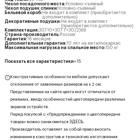
Чехол посадочного места
:
Условно-съёмный
Чехол подушек спинки
:
Условно-съёмный
Бельевой короб
:
Не входит в комплект (приобретается
дополнительно)
Декоративные подушки
:
Не входят в комплект
(приобретаются дополнительно)
Комплектация
:
30.Т10+30.Т7+30.(2)66
Страна-производитель
:
Россия
Гарантия
:
18 месяцев
Дополнительная гарантия
:
10 лет на металлокаркас
Максимальная нагрузка на спальное место
:
150
кг
Показать все характеристики
+
15
Конструктивные особенности мебели допускают
отклонения от заявленных размеров на ± 2 см.
Представленные на сайте цвета могут отличаться от
реальных, ввиду особенностей цветопередачи различных
экранов устройств.
Перед покупкой с «Предупреждением о цветопередаче
товара» можно ознакомиться
ЗДЕСЬ
.
Производитель оставляет за собой право вносить
изменения в конструктив и технологию изготовления