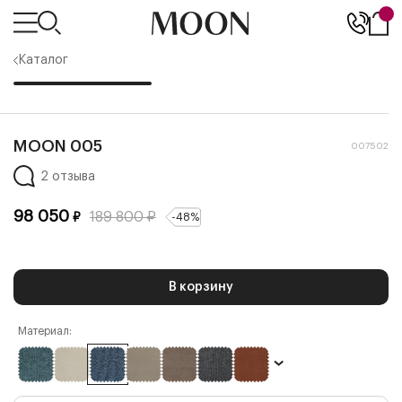
Каталог
MOON 005
007502
2 отзыва
98 050
189 800
₽
₽
-
48
%
В корзину
Материал: