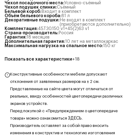
Чехол посадочного места
:
Условно-съёмный
Чехол подушек спинки
:
Съёмный
Бельевой короб
:
Входит в комплект
Объём бельевого короба
:
81
л
Декоративные подушки
:
Не входят в комплект
(приобретаются дополнительно)
Комплектация
:
45.Т30.150 v1+45(2)63 v1
Страна-производитель
:
Россия
Гарантия
:
18 месяцев
Дополнительная гарантия
:
10 лет на металлокаркас
Максимальная нагрузка на спальное место
:
150
кг
Показать все характеристики
+
18
Конструктивные особенности мебели допускают
отклонения от заявленных размеров на ± 2 см.
Представленные на сайте цвета могут отличаться от
реальных, ввиду особенностей цветопередачи различных
экранов устройств.
Перед покупкой с «Предупреждением о цветопередаче
товара» можно ознакомиться
ЗДЕСЬ
.
Производитель оставляет за собой право вносить
изменения в конструктив и технологию изготовления