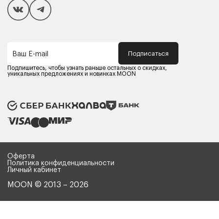
Способы оплаты
Как сделать покупку
Кредит/Рассрочка
Гарантия и сервис
Доставка
Подписаться
Ваш E-mail
Компания MOON
Контакты
Подпишитесь, чтобы узнать раньше остальных о скидках,
Оферта
уникальных предложениях и новинках MOON
Политика конфиденциальности
Партнерам
Реквизиты
Карьера в MOON
Оферта
Политика конфиденциальности
Личный кабинет
MOON © 2013 – 2026