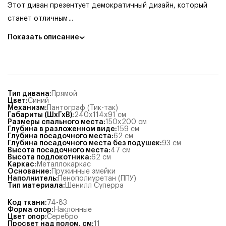
Этот диван презентует демократичный дизайн, который
станет отличным
...
Показать описание
Тип дивана
:
Прямой
Цвет
:
Синий
Механизм
:
Пантограф (Тик-так)
Габариты (ШхГхВ)
:
240x114x91
см
Размеры спального места
:
150x200
см
Глубина в разложенном виде
:
159
см
Глубина посадочного места
:
62
см
Глубина посадочного места без подушек
:
93
см
Высота посадочного места
:
47
см
Высота подлокотника
:
62
см
Каркас
:
Металлокаркас
Основание
:
Пружинные змейки
Наполнитель
:
Пенополиуретан (ППУ)
Тип материала
:
Шенилл Суперра
Код ткани
:
74-83
Форма опор
:
Наклонные
Цвет опор
:
Серебро
Просвет над полом, см
:
11