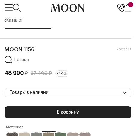
Каталог
MOON 1156
К005649
1 отзыв
48 900
87 400
₽
₽
-
44
%
Товары в наличии
В корзину
Материал: