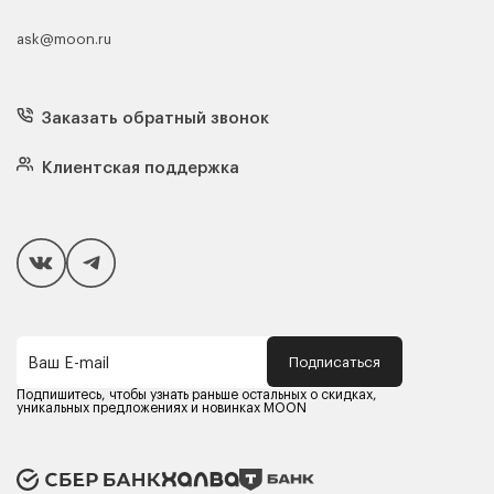
ask@moon.ru
Каталог мебели
Диваны
Кресла
Заказать обратный звонок
Матрасы
Кровати
Подушки
Клиентская поддержка
Чехлы и наматрасники
Покупателям
Способы оплаты
Как сделать покупку
Кредит/Рассрочка
Гарантия и сервис
Доставка
Подписаться
Ваш E-mail
Компания MOON
Контакты
Подпишитесь, чтобы узнать раньше остальных о скидках,
Оферта
уникальных предложениях и новинках MOON
Политика конфиденциальности
Партнерам
Реквизиты
Карьера в MOON