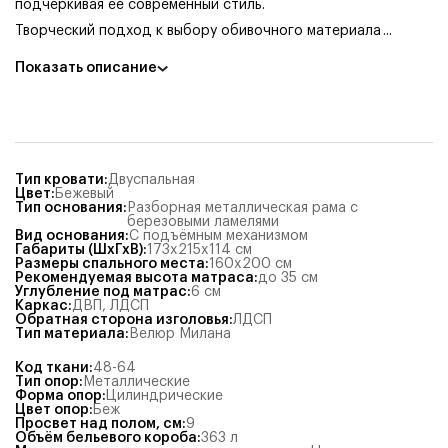
подчеркивая ее современный стиль.
Творческий подход к выбору обивочного материала
...
Показать описание
Тип кровати
:
Двуспальная
Цвет
:
Бежевый
Тип основания
:
Разборная металлическая рама с
березовыми ламелями
Вид основания
:
С подъёмным механизмом
Габариты (ШхГхВ)
:
173x215x114
см
Размеры спального места
:
160x200
см
Рекомендуемая высота матраса
:
до 35 см
Углубление под матрас
:
6
см
Каркас
:
ДВП
,
ЛДСП
Обратная сторона изголовья
:
ЛДСП
Тип материала
:
Велюр Милана
Код ткани
:
48-64
Тип опор
:
Металлические
Форма опор
:
Цилиндрические
Цвет опор
:
Беж
Просвет над полом, см
:
9
Объём бельевого короба
:
363
л