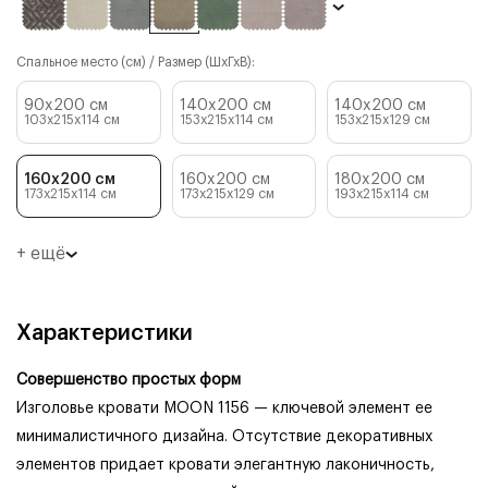
Спальное место (см) / Размер (ШхГхВ):
90x200 см
140x200 см
140x200 см
103x215x114
см
153x215x114
см
153x215x129
см
160x200 см
160x200 см
180x200 см
173x215x114
см
173x215x129
см
193x215x114
см
+ ещё
Характеристики
Совершенство простых форм
Изголовье кровати MOON 1156 — ключевой элемент ее
минималистичного дизайна. Отсутствие декоративных
элементов придает кровати элегантную лаконичность,