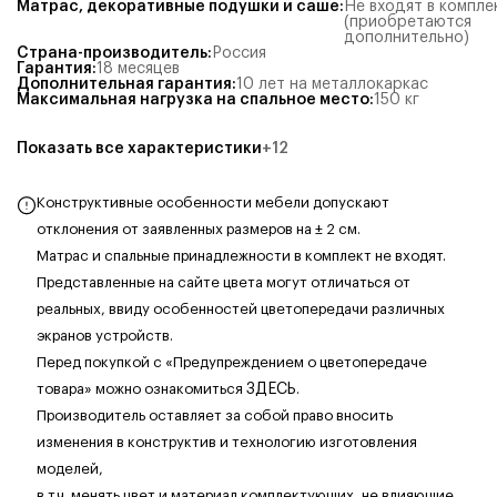
Матрас, декоративные подушки и саше
:
Не входят в компле
(приобретаются
дополнительно)
Страна-производитель
:
Россия
Гарантия
:
18 месяцев
Дополнительная гарантия
:
10 лет на металлокаркас
Максимальная нагрузка на спальное место
:
150
кг
Показать все характеристики
+
12
Конструктивные особенности мебели допускают
отклонения от заявленных размеров на ± 2 см.
Матрас и спальные принадлежности в комплект не входят.
Представленные на сайте цвета могут отличаться от
реальных, ввиду особенностей цветопередачи различных
экранов устройств.
Перед покупкой с «Предупреждением о цветопередаче
товара» можно ознакомиться
ЗДЕСЬ
.
Производитель оставляет за собой право вносить
изменения в конструктив и технологию изготовления
моделей,
в т.ч. менять цвет и материал комплектующих, не влияющие