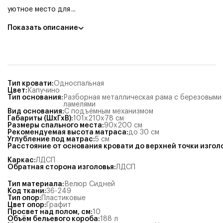
уютное место для
...
Показать описание
Тип кровати
:
Односпальная
Цвет
:
Капучино
Тип основания
:
Разборная металлическая рама с березовыми
ламелями
Вид основания
:
С подъёмным механизмом
Габариты (ШхГхВ)
:
101x210x78
см
Размеры спального места
:
90x200
см
Рекомендуемая высота матраса
:
до 30 см
Углубление под матрас
:
5
см
Расстояние от основания кровати до верхней точки изгол
Каркас
:
ЛДСП
Обратная сторона изголовья
:
ЛДСП
Тип материала
:
Велюр Сидней
Код ткани
:
36-249
Тип опор
:
Пластиковые
Цвет опор
:
Графит
Просвет над полом, см
:
10
Объём бельевого короба
:
188
л