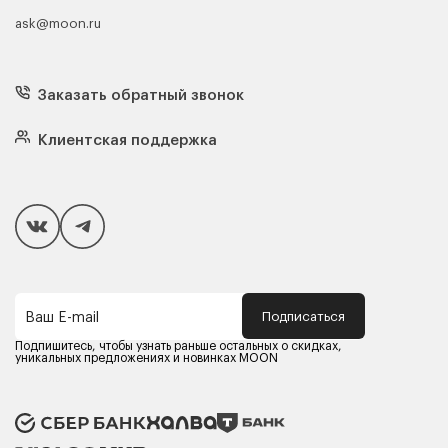
ask@moon.ru
Каталог мебели
Диваны
Кресла
Заказать обратный звонок
Матрасы
Кровати
Подушки
Клиентская поддержка
Чехлы и наматрасники
Покупателям
Способы оплаты
Как сделать покупку
Кредит/Рассрочка
Гарантия и сервис
Доставка
Подписаться
Ваш E-mail
Компания MOON
Контакты
Подпишитесь, чтобы узнать раньше остальных о скидках,
Оферта
уникальных предложениях и новинках MOON
Политика конфиденциальности
Партнерам
Реквизиты
Карьера в MOON