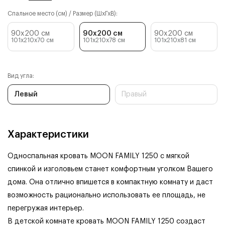
Спальное место (см) / Размер (ШхГхВ):
90x200 см
90x200 см
90x200 см
101x210x70
см
101x210x78
см
101x210x81
см
Вид угла:
Левый
Правый
Характеристики
Односпальная кровать MOON FAMILY 1250 с мягкой
спинкой и изголовьем станет комфортным уголком Вашего
дома. Она отлично впишется в компактную комнату и даст
возможность рационально использовать ее площадь, не
перегружая интерьер.
В детской комнате кровать MOON FAMILY 1250 создаст