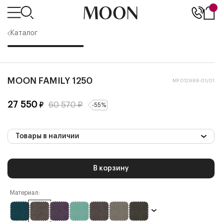
Каталог
MOON FAMILY 1250
MF012988-01/01
27 550
60 570
₽
₽
-
55
%
Товары в наличии
В корзину
Материал: