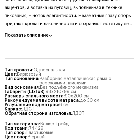
акцентов, а вставка из пуговиц, выполненная в технике
пикования, – ноток элегантности. Незаметные глазу опоры
придают кровати лаконичности и сохраняют эстетику ее
...
Показать описание
Тип кровати
:
Односпальная
Цвет
:
Бирюзовый
Тип основания
:
Разборная металлическая рама с
березовыми ламелями
Вид основания
:
Без подъёмного механизма
Габариты (ШхГхВ)
:
98x210x99
см
Размеры спального места
:
90x200
см
Рекомендуемая высота матраса
:
до 30 см
Углубление под матрас
:
6
см
Каркас
:
ЛДСП
Обратная сторона изголовья
:
ЛДСП
Тип материала
:
Велюр Трейд
Код ткани
:
74-129
Тип опор
:
Пластиковые
Цвет опор
:
Чёрный