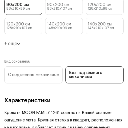
90x200 см
90x200 см
120x200 см
98x210x99
см
98x210x107
см
128x210x99
см
120x200 см
140x200 см
140x200 см
128x210x107
см
148x210x99
см
148x210x107
см
+ ещё
Вид основания:
Без подъёмного
С подъёмным механизмом
механизма
Характеристики
Кровать MOON FAMILY 1261 создаст в Вашей спальне
ощущение уюта. Крупная стежка в квадрат, расположенная
на изголовье, добавляет этому дизайну современных