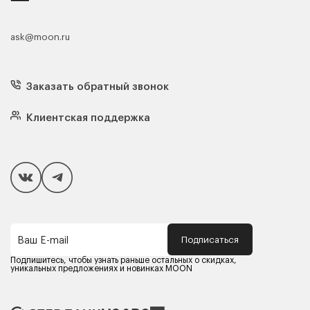
ask@moon.ru
Каталог мебели
Диваны
Кресла
Заказать обратный звонок
Матрасы
Кровати
Подушки
Клиентская поддержка
Чехлы и наматрасники
Покупателям
Способы оплаты
Как сделать покупку
Кредит/Рассрочка
Гарантия и сервис
Доставка
Подписаться
Ваш E-mail
Компания MOON
Контакты
Подпишитесь, чтобы узнать раньше остальных о скидках,
Оферта
уникальных предложениях и новинках MOON
Политика конфиденциальности
Партнерам
Реквизиты
Карьера в MOON