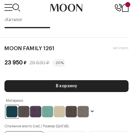
Каталог
MOON FAMILY 1261
MF011855
23 950
29 830
₽
₽
-
20
%
В корзину
Материал:
Спальное место (см) / Размер (ШхГхВ):