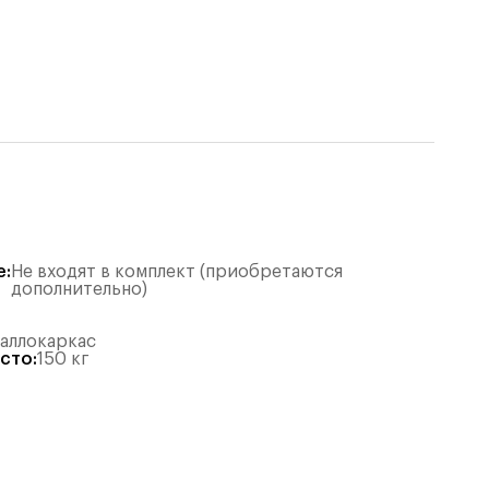
е
:
Не входят в комплект (приобретаются
дополнительно)
таллокаркас
есто
:
150
кг