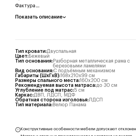
Фактура
...
Показать описание
Тип кровати
:
Двуспальная
Цвет
:
Бежевый
Тип основания
:
Разборная металлическая рама с
березовыми ламелями
Вид основания
:
С подъёмным механизмом
Габариты (ШхГхВ)
:
168x210x99
см
Размеры спального места
:
160x200
см
Рекомендуемая высота матраса
:
до 30 см
Углубление под матрас
:
5
см
Каркас
:
ДВП
,
ЛДСП
,
МДФ
Обратная сторона изголовья
:
ЛДСП
Тип материала
:
Велюр Панама
Конструктивные особенности мебели допускают отклонения