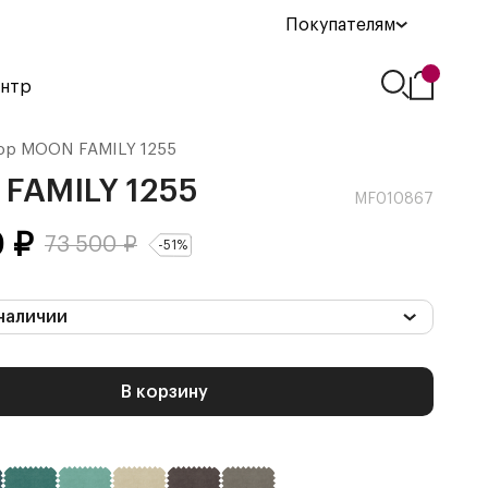
Покупателям
ентр
ор
MOON FAMILY 1255
FAMILY 1255
MF010867
0
₽
73 500
₽
-
51
%
наличии
В корзину