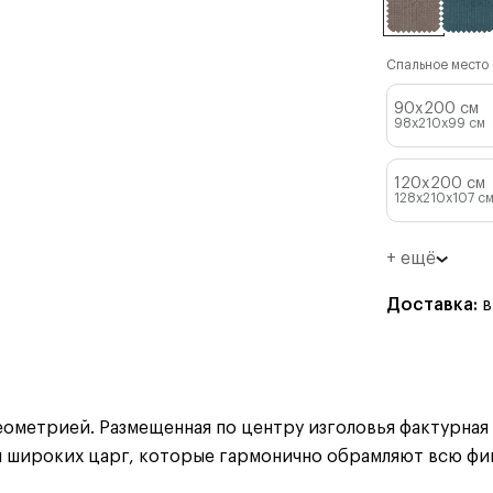
Спальное место (
90x200 см
98x210x99
см
120x200 см
128x210x107
с
+ ещё
Доставка:
в
метрией. Размещенная по центру изголовья фактурная с
широких царг, которые гармонично обрамляют всю фиг