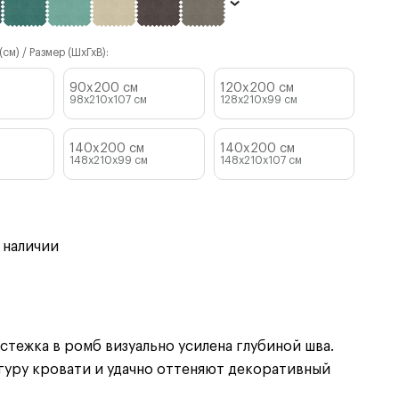
см) / Размер (ШхГхВ):
90x200 см
120x200 см
98x210x107
см
128x210x99
см
140x200 см
140x200 см
м
148x210x99
см
148x210x107
см
 наличии
тежка в ромб визуально усилена глубиной шва.
уру кровати и удачно оттеняют декоративный