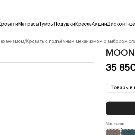
Кровати
Матрасы
Тумбы
Подушки
Кресла
Акции
Дисконт-ц
механизмом
/
Кровать с подъёмным механизмом с выбором оп
MOON 
35 85
Товары в 
Материал: