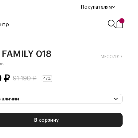
Покупателям
ентр
FAMILY 018
MF007917
ов
0
₽
91 190
₽
-
17
%
наличии
В корзину