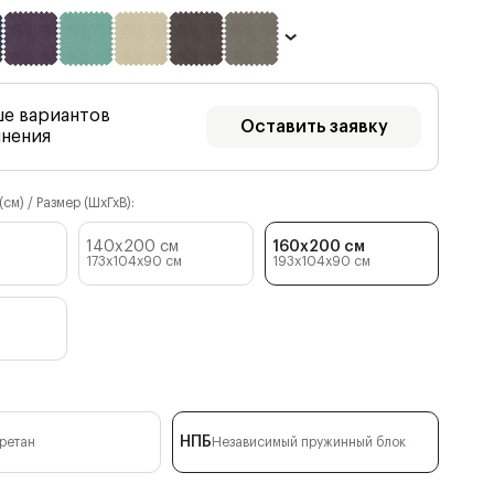
ше вариантов
Оставить заявку
лнения
см) / Размер (ШхГхВ):
140x200 см
160x200 см
173x104x90
см
193x104x90
см
НПБ
ретан
Независимый пружинный блок