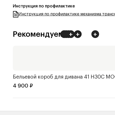
Инструкция по профилактике
Инструкция по профилактике механизма тран
Рекомендуем
+
+
+
+
+
+
Бельевой короб для дивана 41 Н30С
MO
4 900
₽