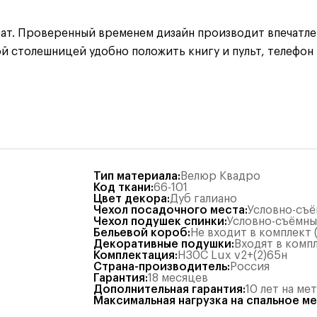
ат. Проверенный временем дизайн производит впечатле
столешницей удобно положить книгу и пульт, телефон ил
Тип материала
:
Велюр Квадро
Код ткани
:
66-101
Цвет декора
:
Дуб галиано
Чехол посадочного места
:
Условно-съ
Чехол подушек спинки
:
Условно-съёмн
Бельевой короб
:
Не входит в комплект
Декоративные подушки
:
Входят в комп
Комплектация
:
Н30С Lux v2+(2)65н
Страна-производитель
:
Россия
Гарантия
:
18 месяцев
Дополнительная гарантия
:
10 лет на ме
Максимальная нагрузка на спальное м