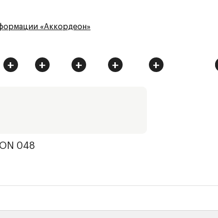
сформации «Аккордеон»
+
+
+
+
+
ON 048