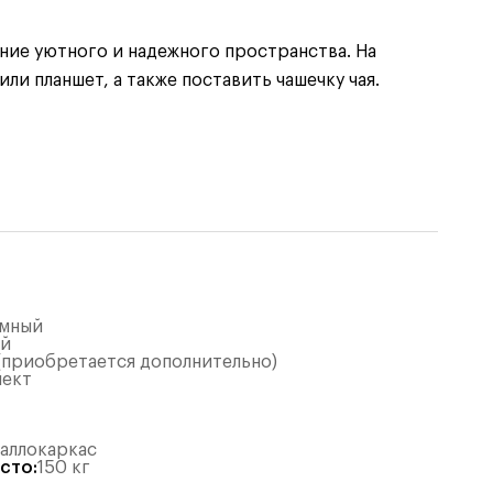
ние уютного и надежного пространства. На
и планшет, а также поставить чашечку чая.
ёмный
ый
 (приобретается дополнительно)
лект
таллокаркас
есто
:
150
кг