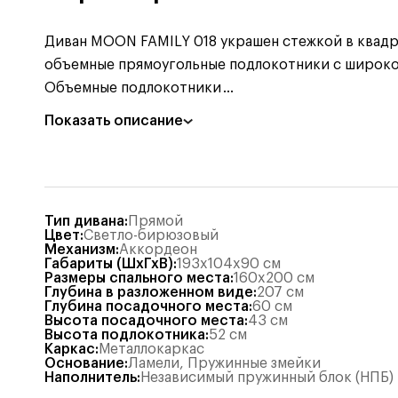
Диван MOON FAMILY 018 украшен стежкой в квадр
объемные прямоугольные подлокотники с широкой 
Объемные подлокотники
...
Показать описание
Тип дивана
:
Прямой
Цвет
:
Светло-бирюзовый
Механизм
:
Аккордеон
Габариты (ШхГхВ)
:
193x104x90
см
Размеры спального места
:
160x200
см
Глубина в разложенном виде
:
207
см
Глубина посадочного места
:
60
см
Высота посадочного места
:
43
см
Высота подлокотника
:
52
см
Каркас
:
Металлокаркас
Основание
:
Ламели
,
Пружинные змейки
Наполнитель
:
Независимый пружинный блок (НПБ)