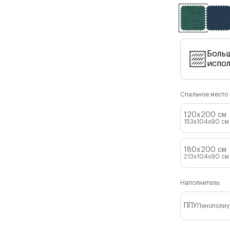
Боль
испо
Спальное место (
120x200 см
153x104x90
см
180x200 см
213x104x90
см
Наполнитель:
ППУ
Пенополиу