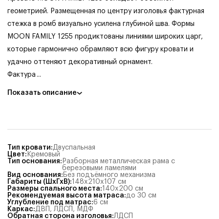
геометрией. Размещенная по центру изголовья фактурная
стежка в ромб визуально усилена глубиной шва. Формы
MOON FAMILY 1255 продиктованы линиями широких царг,
которые гармонично обрамляют всю фигуру кровати и
удачно оттеняют декоративный орнамент.
Фактура
...
Показать описание
Тип кровати
:
Двуспальная
Цвет
:
Кремовый
Тип основания
:
Разборная металлическая рама с
березовыми ламелями
Вид основания
:
Без подъёмного механизма
Габариты (ШхГхВ)
:
148x210x107
см
Размеры спального места
:
140x200
см
Рекомендуемая высота матраса
:
до 30 см
Углубление под матрас
:
6
см
Каркас
:
ДВП
,
ЛДСП
,
МДФ
Обратная сторона изголовья
:
ЛДСП