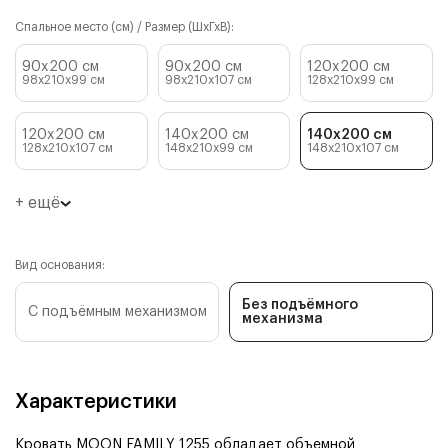
Спальное место (см) / Размер (ШхГхВ):
90x200 см
90x200 см
120x200 см
98x210x99
см
98x210x107
см
128x210x99
см
120x200 см
140x200 см
140x200 см
128x210x107
см
148x210x99
см
148x210x107
см
+ ещё
Вид основания:
Без подъёмного
С подъёмным механизмом
механизма
Характеристики
Кровать MOON FAMILY 1255 обладает объемной