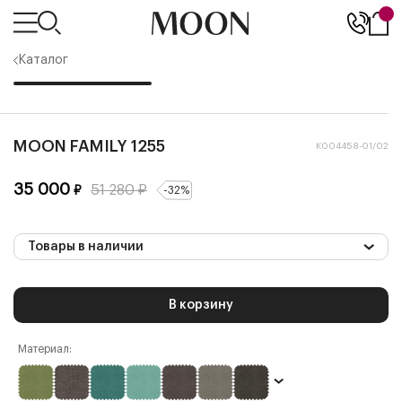
Каталог
MOON FAMILY 1255
К004458-01/02
35 000
51 280
₽
₽
-
32
%
Товары в наличии
В корзину
Материал: