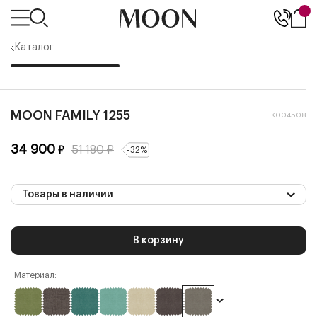
Каталог
MOON FAMILY 1255
К004508
34 900
51 180
₽
₽
-
32
%
Товары в наличии
В корзину
Материал: