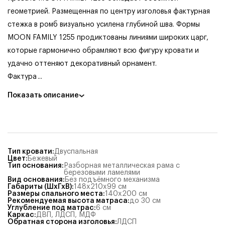
геометрией. Размещенная по центру изголовья фактурная
стежка в ромб визуально усилена глубиной шва. Формы
MOON FAMILY 1255 продиктованы линиями широких царг,
которые гармонично обрамляют всю фигуру кровати и
удачно оттеняют декоративный орнамент.
Фактура
...
Показать описание
Тип кровати
:
Двуспальная
Цвет
:
Бежевый
Тип основания
:
Разборная металлическая рама с
березовыми ламелями
Вид основания
:
Без подъёмного механизма
Габариты (ШхГхВ)
:
148x210x99
см
Размеры спального места
:
140x200
см
Рекомендуемая высота матраса
:
до 30 см
Углубление под матрас
:
6
см
Каркас
:
ДВП
,
ЛДСП
,
МДФ
Обратная сторона изголовья
:
ЛДСП