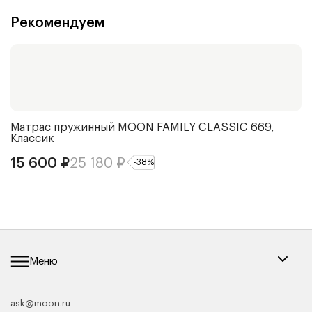
Рекомендуем
Матрас пружинный
MOON FAMILY CLASSIC 669,
Ч
Классик
4
15 600
₽
25 180
₽
-
38
%
Меню
ask@moon.ru
Каталог мебели