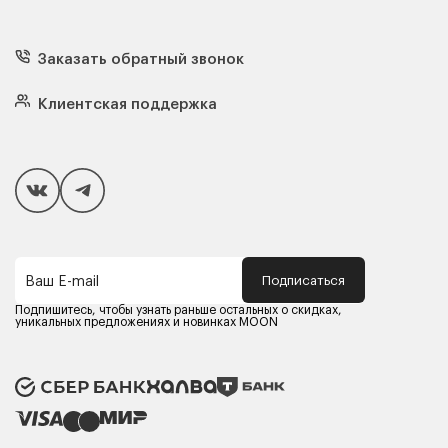
Диваны
Кресла
Заказать обратный звонок
Матрасы
Кровати
Подушки
Клиентская поддержка
Чехлы и наматрасники
Покупателям
Способы оплаты
Как сделать покупку
Кредит/Рассрочка
Гарантия и сервис
Доставка
Подписаться
Ваш E-mail
Компания MOON
Контакты
Подпишитесь, чтобы узнать раньше остальных о скидках,
Оферта
уникальных предложениях и новинках MOON
Политика конфиденциальности
Партнерам
Реквизиты
Карьера в MOON