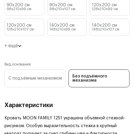
90x200 см
90x200 см
120x200 см
98x210x99
см
98x210x107
см
128x210x99
см
120x200 см
140x200 см
140x200 см
128x210x107
см
148x210x99
см
148x210x107
см
+ ещё
Вид основания:
Без подъёмного
С подъёмным механизмом
механизма
Характеристики
Кровать MOON FAMILY 1251 украшена объемной стежкой-
рисунком. Особую выразительность стежка в крупный
квадрат получает за счет глубины шва и фактурности