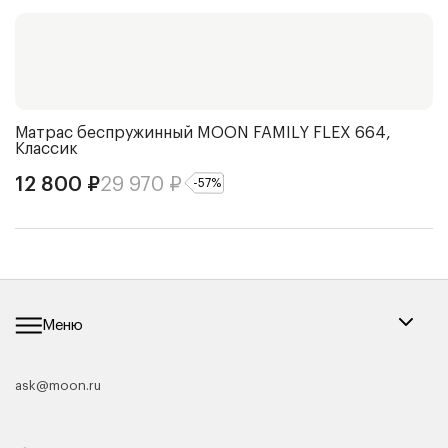
Матрас беспружинный
MOON FAMILY FLEX 664,
Ч
Классик
4
12 800
₽
29 970
₽
-
57
%
Меню
ask@moon.ru
Каталог мебели
Диваны