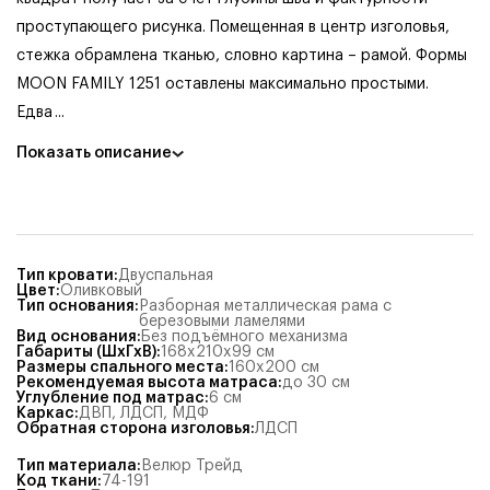
проступающего рисунка. Помещенная в центр изголовья,
стежка обрамлена тканью, словно картина – рамой. Формы
MOON FAMILY 1251 оставлены максимально простыми.
Едва
...
Показать описание
Тип кровати
:
Двуспальная
Цвет
:
Оливковый
Тип основания
:
Разборная металлическая рама с
березовыми ламелями
Вид основания
:
Без подъёмного механизма
Габариты (ШхГхВ)
:
168x210x99
см
Размеры спального места
:
160x200
см
Рекомендуемая высота матраса
:
до 30 см
Углубление под матрас
:
6
см
Каркас
:
ДВП
,
ЛДСП
,
МДФ
Обратная сторона изголовья
:
ЛДСП
Тип материала
:
Велюр Трейд
Код ткани
:
74-191