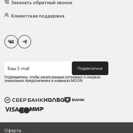
Кресла
Заказать обратный звонок
Матрасы
Кровати
Подушки
Клиентская поддержка
Чехлы и наматрасники
Покупателям
Способы оплаты
Как сделать покупку
Кредит/Рассрочка
Гарантия и сервис
Доставка
Подписаться
Ваш E-mail
Компания MOON
Контакты
Подпишитесь, чтобы узнать раньше остальных о скидках,
Оферта
уникальных предложениях и новинках MOON
Политика конфиденциальности
Партнерам
Реквизиты
Карьера в MOON
Оферта