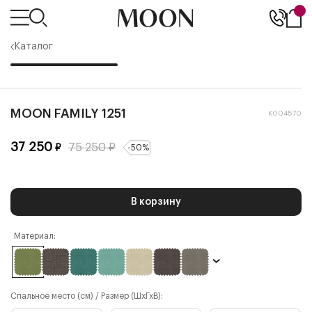
Каталог
MOON FAMILY 1251
К004570
37 250
75 250
₽
₽
-
50
%
В корзину
Материал:
Спальное место (см) / Размер (ШхГхВ):