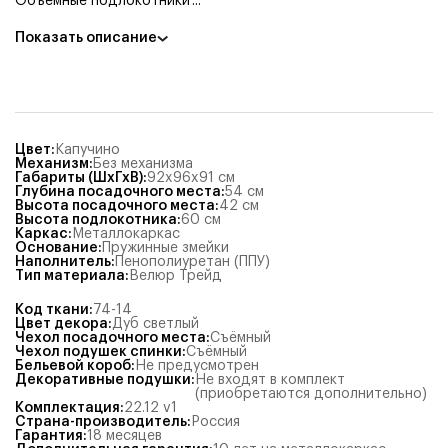
Объемные подлокотники
...
Показать описание
Цвет
:
Капучино
Механизм
:
Без механизма
Габариты (ШхГхВ)
:
92x96x91
см
Глубина посадочного места
:
54
см
Высота посадочного места
:
42
см
Высота подлокотника
:
60
см
Каркас
:
Металлокаркас
Основание
:
Пружинные змейки
Наполнитель
:
Пенополиуретан (ППУ)
Тип материала
:
Велюр Трейд
Код ткани
:
74-14
Цвет декора
:
Дуб светлый
Чехол посадочного места
:
Съёмный
Чехол подушек спинки
:
Съёмный
Бельевой короб
:
Не предусмотрен
Декоративные подушки
:
Не входят в комплект
(приобретаются дополнительно)
Комплектация
:
22.12 v1
Страна-производитель
:
Россия
Гарантия
:
18 месяцев