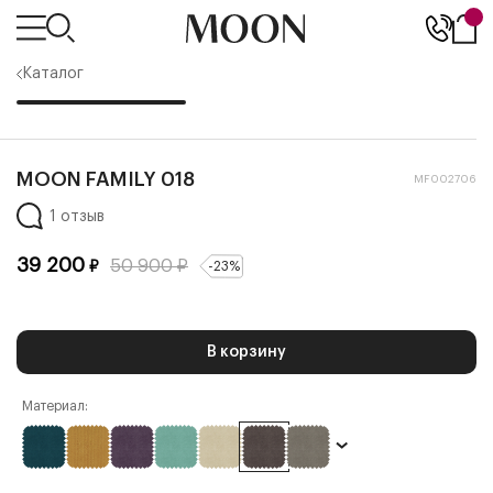
Каталог
MOON FAMILY 018
MF002706
1 отзыв
39 200
50 900
₽
₽
-
23
%
В корзину
Материал: