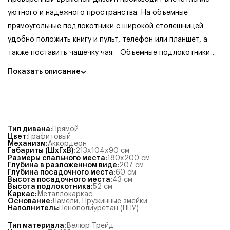
уютного и надежного пространства. На объемные
прямоугольные подлокотники с широкой столешницей
удобно положить книгу и пульт, телефон или планшет, а
также поставить чашечку чая.
Объемные подлокотники
...
Показать описание
Тип дивана
:
Прямой
Цвет
:
Графитовый
Механизм
:
Аккордеон
Габариты (ШхГхВ)
:
213x104x90
см
Размеры спального места
:
180x200
см
Глубина в разложенном виде
:
207
см
Глубина посадочного места
:
60
см
Высота посадочного места
:
43
см
Высота подлокотника
:
52
см
Каркас
:
Металлокаркас
Основание
:
Ламели
,
Пружинные змейки
Наполнитель
:
Пенополиуретан (ППУ)
Тип материала
:
Велюр Трейд