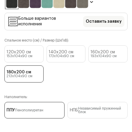
Больше вариантов
Оставить заявку
исполнения
Спальное место (см) / Размер (ШхГхВ):
120x200 см
140x200 см
160x200 см
153x104x90
см
173x104x90
см
193x104x90
см
180x200 см
213x104x90
см
Наполнитель:
Независимый пружинный
ППУ
НПБ
Пенополиуретан
блок