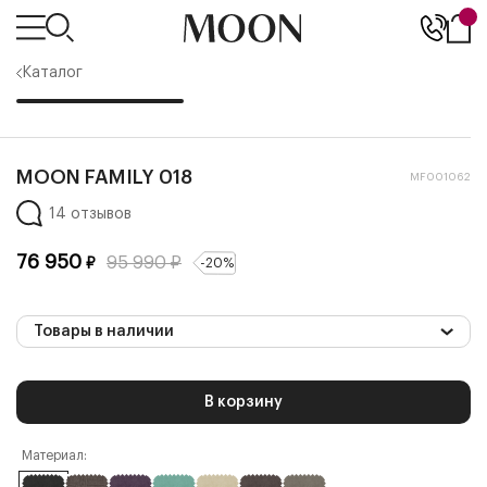
Каталог
MOON FAMILY 018
MF001062
14 отзывов
76 950
95 990
₽
₽
-
20
%
Товары в наличии
В корзину
Материал: