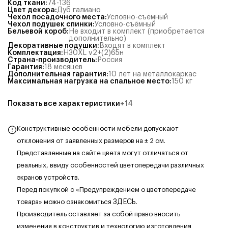
Код ткани
:
74-136
Цвет декора
:
Дуб галиано
Чехол посадочного места
:
Условно-съёмный
Чехол подушек спинки
:
Условно-съёмный
Бельевой короб
:
Не входит в комплект (приобретается
дополнительно)
Декоративные подушки
:
Входят в комплект
Комплектация
:
Н30XL v2+(2)65н
Страна-производитель
:
Россия
Гарантия
:
18 месяцев
Дополнительная гарантия
:
10 лет на металлокаркас
Максимальная нагрузка на спальное место
:
150
кг
Показать все характеристики
+
14
Конструктивные особенности мебели допускают
отклонения от заявленных размеров на ± 2 см.
Представленные на сайте цвета могут отличаться от
реальных, ввиду особенностей цветопередачи различных
экранов устройств.
Перед покупкой с «Предупреждением о цветопередаче
товара» можно ознакомиться
ЗДЕСЬ
.
Производитель оставляет за собой право вносить
изменения в конструктив и технологию изготовления