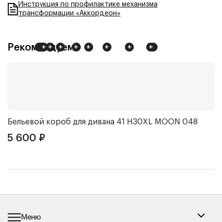
Инструкция по профилактике механизма
трансформации «Аккордеон»
Рекомендуем
+
+
+
+
+
+
+
+
+
+
+
+
Бельевой короб для дивана 41 Н30XL
MOON 048
Ч
5 600
₽
5
Меню