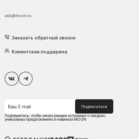
ask@moon.ru
Каталог мебели
Диваны
Кресла
Заказать обратный звонок
Матрасы
Кровати
Подушки
Клиентская поддержка
Чехлы и наматрасники
Покупателям
Способы оплаты
Как сделать покупку
Кредит/Рассрочка
Гарантия и сервис
Доставка
Подписаться
Ваш E-mail
Компания MOON
Контакты
Подпишитесь, чтобы узнать раньше остальных о скидках,
Оферта
уникальных предложениях и новинках MOON
Политика конфиденциальности
Партнерам
Реквизиты
Карьера в MOON