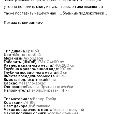
прямоугольные подлокотники с широкой столешницей
удобно положить книгу и пульт, телефон или планшет, а
также поставить чашечку чая.
Объемные подлокотники
...
Показать описание
Тип дивана
:
Прямой
Цвет
:
Мятно-голубой
Механизм
:
Аккордеон
Габариты (ШхГхВ)
:
173x104x90
см
Размеры спального места
:
140x200
см
Глубина в разложенном виде
:
207
см
Глубина посадочного места
:
60
см
Высота посадочного места
:
43
см
Высота подлокотника
:
52
см
Каркас
:
Металлокаркас
Основание
:
Ламели
,
Пружинные змейки
Наполнитель
:
Пенополиуретан (ППУ)
Тип материала
:
Велюр Трейд
Код ткани
:
74-186
Цвет декора
:
Дуб галиано
Чехол посадочного места
:
Условно-съёмный
Чехол подушек спинки
:
Условно-съёмный