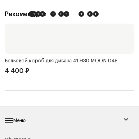
Рекомендуем
+
+
+
+
+
+
+
+
+
+
+
+
Бельевой короб для дивана 41 Н30
MOON 048
Ч
4 400
₽
4
Меню