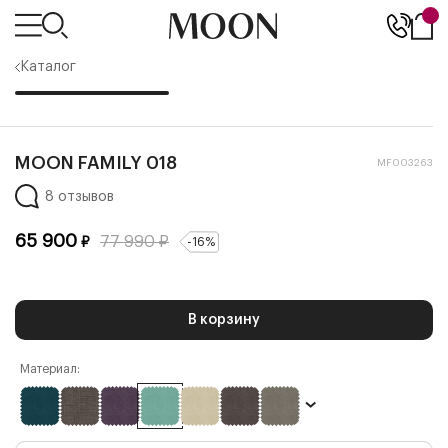
Каталог
MOON FAMILY 018
MF003263
8 отзывов
65 900
77 990
₽
₽
-
16
%
В корзину
Материал: