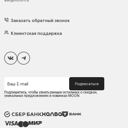
ask@moon.ru
Каталог мебели
Диваны
Кресла
Заказать обратный звонок
Матрасы
Кровати
Подушки
Клиентская поддержка
Чехлы и наматрасники
Покупателям
Способы оплаты
Как сделать покупку
Кредит/Рассрочка
Гарантия и сервис
Доставка
Подписаться
Ваш E-mail
Компания MOON
Контакты
Подпишитесь, чтобы узнать раньше остальных о скидках,
Оферта
уникальных предложениях и новинках MOON
Политика конфиденциальности
Партнерам
Реквизиты
Карьера в MOON