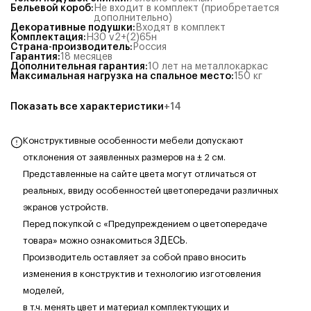
Бельевой короб
:
Не входит в комплект (приобретается
дополнительно)
Декоративные подушки
:
Входят в комплект
Комплектация
:
Н30 v2+(2)65н
Страна-производитель
:
Россия
Гарантия
:
18 месяцев
Дополнительная гарантия
:
10 лет на металлокаркас
Максимальная нагрузка на спальное место
:
150
кг
Показать все характеристики
+
14
Конструктивные особенности мебели допускают
отклонения от заявленных размеров на ± 2 см.
Представленные на сайте цвета могут отличаться от
реальных, ввиду особенностей цветопередачи различных
экранов устройств.
Перед покупкой с «Предупреждением о цветопередаче
товара» можно ознакомиться
ЗДЕСЬ
.
Производитель оставляет за собой право вносить
изменения в конструктив и технологию изготовления
моделей,
в т.ч. менять цвет и материал комплектующих
и