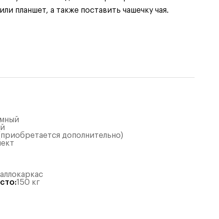
и планшет, а также поставить чашечку чая.
ёмный
ый
 (приобретается дополнительно)
лект
таллокаркас
есто
:
150
кг