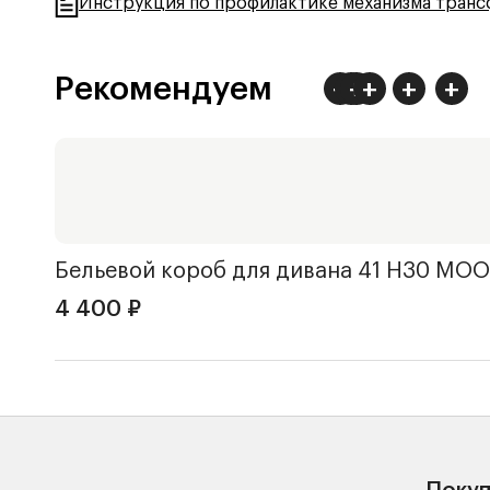
Инструкция по профилактике механизма тран
Рекомендуем
+
+
+
+
+
+
Бельевой короб для дивана 41 Н30
MOO
4 400
₽