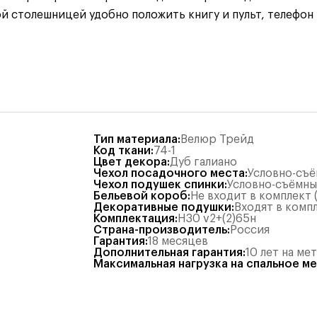
столешницей удобно положить книгу и пульт, телефон ил
Тип материала
:
Велюр Трейд
Код ткани
:
74-1
Цвет декора
:
Дуб галиано
Чехол посадочного места
:
Условно-съ
Чехол подушек спинки
:
Условно-съёмн
Бельевой короб
:
Не входит в комплект
Декоративные подушки
:
Входят в комп
Комплектация
:
Н30 v2+(2)65н
Страна-производитель
:
Россия
Гарантия
:
18 месяцев
Дополнительная гарантия
:
10 лет на ме
Максимальная нагрузка на спальное м