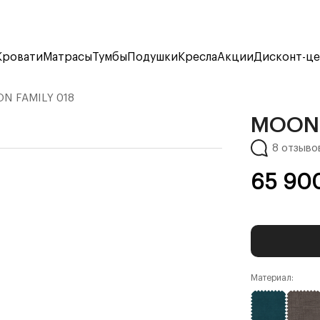
Кровати
Матрасы
Тумбы
Подушки
Кресла
Акции
Дисконт-ц
N FAMILY 018
MOON 
8 отзыво
65 90
Материал: