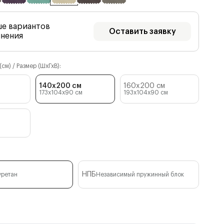
ше вариантов
Оставить заявку
лнения
см) / Размер (ШхГхВ):
140x200 см
160x200 см
173x104x90
см
193x104x90
см
НПБ
уретан
Независимый пружинный блок