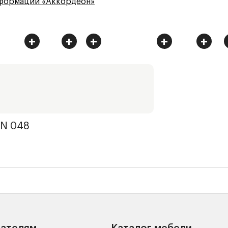
сформации «Аккордеон»
+
+
+
+
+
N 048