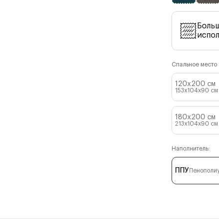
Боль
испо
Спальное место (
120x200 см
153x104x90
см
180x200 см
213x104x90
см
Наполнитель:
ППУ
Пенополи