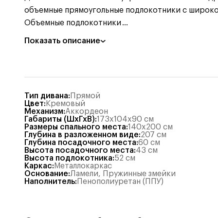
объемные прямоугольные подлокотники с широкой 
Объемные подлокотники
...
Показать описание
Тип дивана
:
Прямой
Цвет
:
Кремовый
Механизм
:
Аккордеон
Габариты (ШхГхВ)
:
173x104x90
см
Размеры спального места
:
140x200
см
Глубина в разложенном виде
:
207
см
Глубина посадочного места
:
60
см
Высота посадочного места
:
43
см
Высота подлокотника
:
52
см
Каркас
:
Металлокаркас
Основание
:
Ламели
,
Пружинные змейки
Наполнитель
:
Пенополиуретан (ППУ)