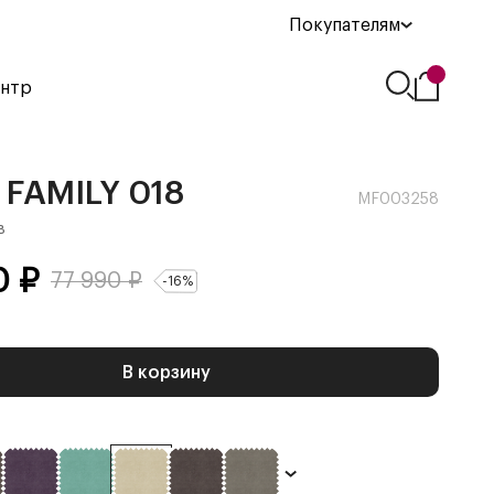
Покупателям
ентр
FAMILY 018
MF003258
в
0
₽
77 990
₽
-
16
%
В корзину