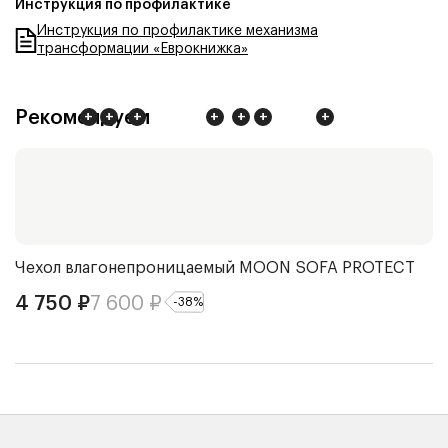
Инструкция по профилактике
Инструкция по профилактике механизма
трансформации «Еврокнижка»
Рекомендуем
+
+
+
+
+
+
+
Чехол влагонепроницаемый
MOON SOFA PROTECT
П
D
4 750
₽
7 600
₽
-
38
%
7