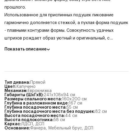
прошлого.
Использованное для приспинных подушек пикование
гармонично дополняется стежкой, а пухлая форма подушек
- плавными контурами формы. Совокупность удачных
штрихов рождает образ уютный и оригинальный, с
...
Показать описание
Тип дивана
:
Прямой
Цвет
:
Капучино
Механизм
:
Еврокнижка
Габариты (ШхГхВ)
:
241x108x94
см
Размеры спального места
:
160x200
см
Глубина в разложенном виде
:
167
см
Глубина посадочного места
:
55
см
Глубина посадочного места без подушек
:
82
см
Высота посадочного места
:
44
см
Высота подлокотника
:
58
см
Каркас
:
ЛДСП
,
ДСП
Основание
:
Фанера
,
Мебельный брус
,
ДСП