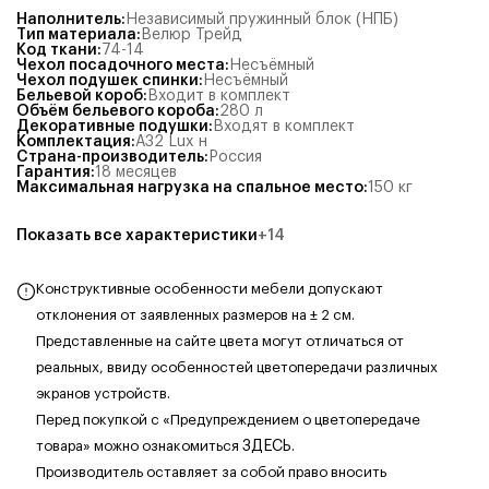
Наполнитель
:
Независимый пружинный блок (НПБ)
Тип материала
:
Велюр Трейд
Код ткани
:
74-14
Чехол посадочного места
:
Несъёмный
Чехол подушек спинки
:
Несъёмный
Бельевой короб
:
Входит в комплект
Объём бельевого короба
:
280
л
Декоративные подушки
:
Входят в комплект
Комплектация
:
А32 Lux н
Страна-производитель
:
Россия
Гарантия
:
18 месяцев
Максимальная нагрузка на спальное место
:
150
кг
Показать все характеристики
+
14
Конструктивные особенности мебели допускают
отклонения от заявленных размеров на ± 2 см.
Представленные на сайте цвета могут отличаться от
реальных, ввиду особенностей цветопередачи различных
экранов устройств.
Перед покупкой с «Предупреждением о цветопередаче
товара» можно ознакомиться
ЗДЕСЬ
.
Производитель оставляет за собой право вносить