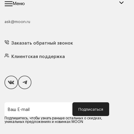
Меню
ask@moon.ru
Каталог мебели
Диваны
Кресла
Заказать обратный звонок
Матрасы
Кровати
Подушки
Клиентская поддержка
Чехлы и наматрасники
Покупателям
Способы оплаты
Как сделать покупку
Кредит/Рассрочка
Гарантия и сервис
Доставка
Подписаться
Ваш E-mail
Компания MOON
Контакты
Подпишитесь, чтобы узнать раньше остальных о скидках,
Оферта
уникальных предложениях и новинках MOON
Политика конфиденциальности
Партнерам
Реквизиты