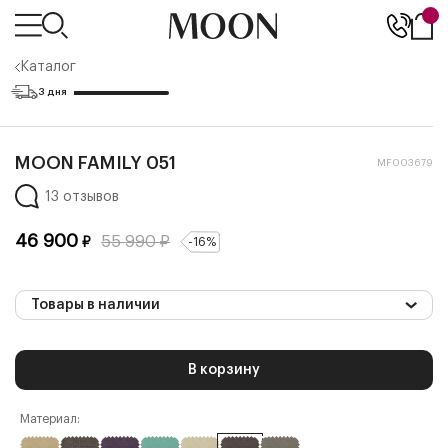
Каталог
3 дня
MOON FAMILY 051
MF003679
13 отзывов
46 900
55 990
₽
₽
-
16
%
Товары в наличии
В корзину
Материал: