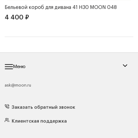
Бельевой короб для дивана 41 Н30
MOON 048
Ч
4 400
₽
4
Меню
ask@moon.ru
Каталог мебели
Диваны
Кресла
Заказать обратный звонок
Матрасы
Кровати
Подушки
Клиентская поддержка
Чехлы и наматрасники