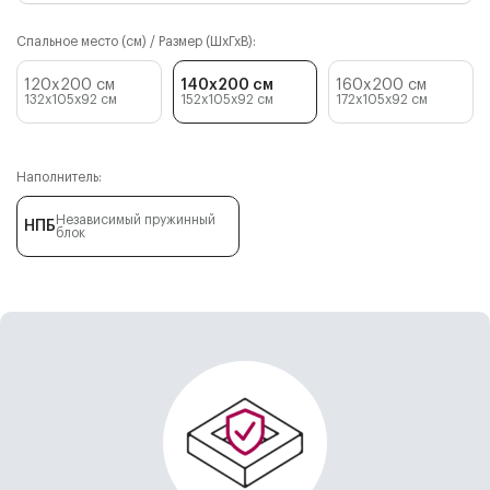
Спальное место (см) / Размер (ШхГхВ):
120x200 см
140x200 см
160x200 см
132x105x92
см
152x105x92
см
172x105x92
см
Наполнитель:
Независимый пружинный
НПБ
блок