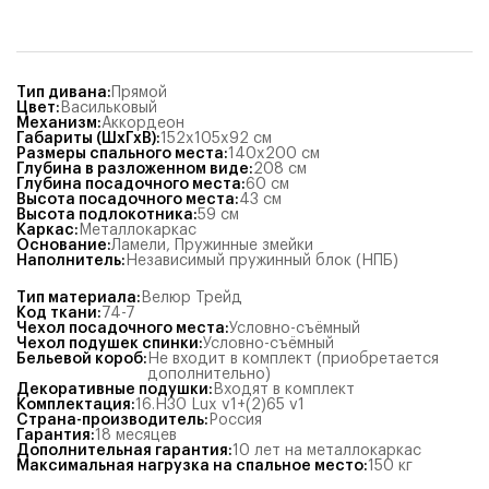
Тип дивана
:
Прямой
Цвет
:
Васильковый
Механизм
:
Аккордеон
Габариты (ШхГхВ)
:
152x105x92
см
Размеры спального места
:
140x200
см
Глубина в разложенном виде
:
208
см
Глубина посадочного места
:
60
см
Высота посадочного места
:
43
см
Высота подлокотника
:
59
см
Каркас
:
Металлокаркас
Основание
:
Ламели
,
Пружинные змейки
Наполнитель
:
Независимый пружинный блок (НПБ)
Тип материала
:
Велюр Трейд
Код ткани
:
74-7
Чехол посадочного места
:
Условно-съёмный
Чехол подушек спинки
:
Условно-съёмный
Бельевой короб
:
Не входит в комплект (приобретается
дополнительно)
Декоративные подушки
:
Входят в комплект
Комплектация
:
16.Н30 Lux v1+(2)65 v1
Страна-производитель
:
Россия
Гарантия
:
18 месяцев
Дополнительная гарантия
:
10 лет на металлокаркас
Максимальная нагрузка на спальное место
:
150
кг