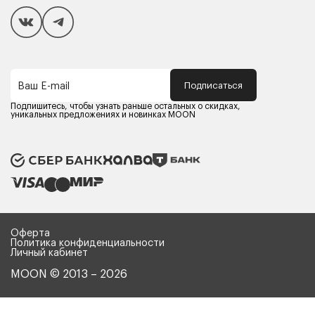
Покупателям
Способы оплаты
Как сделать покупку
Кредит/Рассрочка
Гарантия и сервис
Доставка
Подписаться
Ваш E-mail
Компания MOON
Контакты
Подпишитесь, чтобы узнать раньше остальных о скидках,
Оферта
уникальных предложениях и новинках MOON
Политика конфиденциальности
Партнерам
Реквизиты
Карьера в MOON
Оферта
Политика конфиденциальности
Личный кабинет
MOON © 2013 – 2026