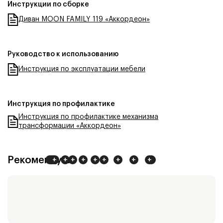
Инструкции по сборке
Диван MOON FAMILY 119 «Аккордеон»
Руководство к использованию
Инструкция по эксплуатации мебели
Инструкция по профилактике
Инструкция по профилактике механизма
трансформации «Аккордеон»
Рекомендуем
+
+
+
+
+
+
+
+
+
+
+
+
+