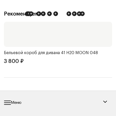
Рекомендуем
+
+
+
+
+
+
+
+
+
+
+
+
+
Бельевой короб для дивана 41 Н20
MOON 048
Ч
3 800
₽
3
Меню