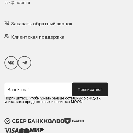
ask@moon.ru
Каталог мебели
Диваны
Кресла
Заказать обратный звонок
Матрасы
Кровати
Подушки
Клиентская поддержка
Чехлы и наматрасники
Покупателям
Способы оплаты
Как сделать покупку
Кредит/Рассрочка
Гарантия и сервис
Доставка
Подписаться
Ваш E-mail
Компания MOON
Контакты
Подпишитесь, чтобы узнать раньше остальных о скидках,
Оферта
уникальных предложениях и новинках MOON
Политика конфиденциальности
Партнерам
Реквизиты
Карьера в MOON