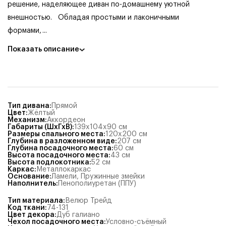
решение, наделяющее диван по-домашнему уютной
внешностью.
Обладая простыми и лаконичными
формами,
...
Показать описание
Тип дивана
:
Прямой
Цвет
:
Жёлтый
Механизм
:
Аккордеон
Габариты (ШхГхВ)
:
139x104x90
см
Размеры спального места
:
120x200
см
Глубина в разложенном виде
:
207
см
Глубина посадочного места
:
60
см
Высота посадочного места
:
43
см
Высота подлокотника
:
52
см
Каркас
:
Металлокаркас
Основание
:
Ламели
,
Пружинные змейки
Наполнитель
:
Пенополиуретан (ППУ)
Тип материала
:
Велюр Трейд
Код ткани
:
74-131
Цвет декора
:
Дуб галиано
Чехол посадочного места
:
Условно-съёмный