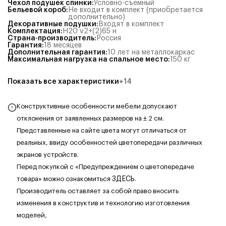
Чехол подушек спинки
:
Условно-съёмный
Бельевой короб
:
Не входит в комплект (приобретается
дополнительно)
Декоративные подушки
:
Входят в комплект
Комплектация
:
Н20 v2+(2)65 н
Страна-производитель
:
Россия
Гарантия
:
18 месяцев
Дополнительная гарантия
:
10 лет на металлокаркас
Максимальная нагрузка на спальное место
:
150
кг
Показать все характеристики
+
14
Конструктивные особенности мебели допускают
отклонения от заявленных размеров на ± 2 см.
Представленные на сайте цвета могут отличаться от
реальных, ввиду особенностей цветопередачи различных
экранов устройств.
Перед покупкой с «Предупреждением о цветопередаче
товара» можно ознакомиться
ЗДЕСЬ
.
Производитель оставляет за собой право вносить
изменения в конструктив и технологию изготовления
моделей,