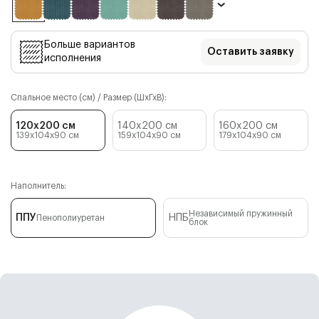
Больше вариантов
Оставить заявку
исполнения
Спальное место (см) / Размер (ШхГхВ):
120x200 см
140x200 см
160x200 см
139x104x90
см
159x104x90
см
179x104x90
см
Наполнитель:
Независимый пружинный
ППУ
НПБ
Пенополиуретан
блок