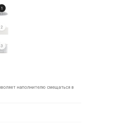
1
2
3
зволяет наполнителю смещаться в
юю нагрузку с мышц и помогает
 показатели.