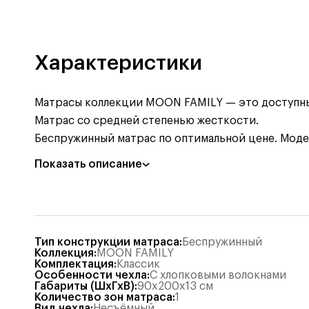
Характеристики
Матрасы коллекции MOON FAMILY — это доступные
Матрас со средней степенью жесткости.
Беспружинный матрас по оптимальной цене. Моде
Показать описание
Тип конструкции матраса
:
Беспружинный
Коллекция
:
MOON FAMILY
Комплектация
:
Классик
Особенности чехла
:
С хлопковыми волокнами
Габариты (ШхГхВ)
:
90x200x13
см
Количество зон матраса
:
1
Вид чехла
:
Несъёмный