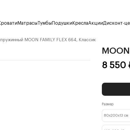
Кровати
Матрасы
Тумбы
Подушки
Кресла
Акции
Дисконт-ц
спружинный
MOON FAMILY FLEX 664, Классик
MOON 
8 550
Размер
80x200x13
см