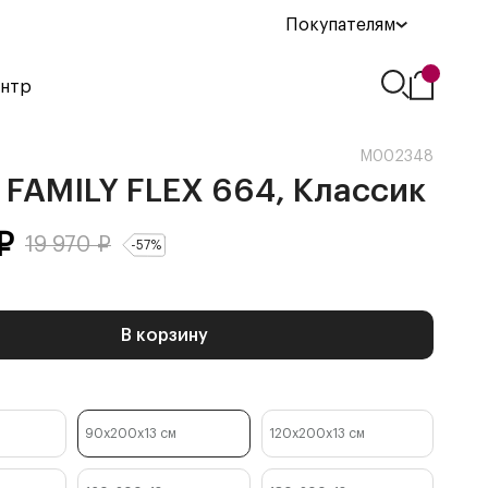
Покупателям
ентр
М002348
FAMILY FLEX 664, Классик
₽
19 970
₽
-
57
%
В корзину
90x200x13
см
120x200x13
см