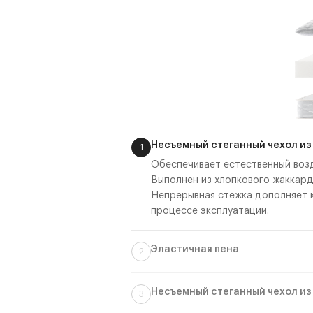
Несъемный стеганный чехол из
1
Обеспечивает естественный воз
Выполнен из хлопкового жаккард
Непрерывная стежка дополняет 
процессе эксплуатации.
Эластичная пена
2
Обеспечивает упругую поддержку
расслабиться. Единая литая стр
Несъемный стеганный чехол из
3
Обеспечивает естественный воз