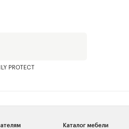
а, простеганного на одном слое объемного волокна.
комфортные ощущения на поверхности спального места и не по
LY PROTECT
пателям
Каталог мебели